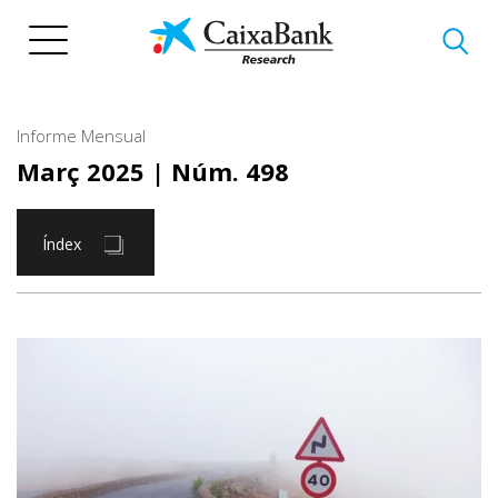
Vés
al
contingut
Informe Mensual
Març 2025
| Núm. 498
Índex