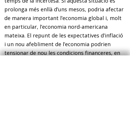
temps de la incertesa. Si aquesta situació es
prolonga més enllà d’uns mesos, podria afectar
de manera important l’economia global i, molt
en particular, l’economia nord-americana
mateixa. El repunt de les expectatives d’inflació
i un nou afebliment de l’economia podrien
tensionar de nou les condicions financeres, en
especial en un context de valoracions borsàries
ja molt ajustades. A diferència de la crisi
financera o de la pandèmia, aquest cop el
motor que genera la incertesa té nom i
cognoms i, en el fons, li interessa que
l’economia nord-americana no descarrili.
En positiu, si la incertesa recula, les
perspectives poden millorar de manera