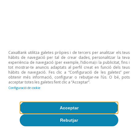
Opinió
CaixaBank utilitza galetes pròpies i de tercers per analitzar els teus
Economia espanyola postOrmuz
hàbits de navegació per tal de crear dades, personalitzar la teva
experiència de navegació (per exemple, l’idioma) i la publicitat, fins i
tot mostrar-te anuncis adaptats al perfil creat en funció dels teus
Oriol Aspachs
hàbits de navegació. Fes clic a “Configuració de les galetes” per
9 jul. 2026
obtenir més informació, configurar o rebutjar-ne l’ús. O bé, pots
acceptar totes les galetes fent clic a “Acceptar”.
Configuració de cookie
Acceptar
Rebutjar