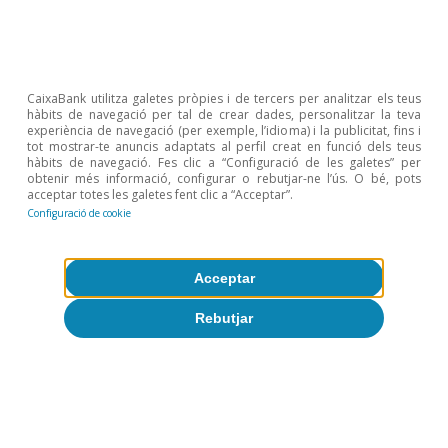
CaixaBank utilitza galetes pròpies i de tercers per analitzar els teus
hàbits de navegació per tal de crear dades, personalitzar la teva
experiència de navegació (per exemple, l’idioma) i la publicitat, fins i
tot mostrar-te anuncis adaptats al perfil creat en funció dels teus
hàbits de navegació. Fes clic a “Configuració de les galetes” per
obtenir més informació, configurar o rebutjar-ne l’ús. O bé, pots
acceptar totes les galetes fent clic a “Acceptar”.
Opinió
Configuració de cookie
Economia espanyola postOrmuz
Oriol Aspachs
Acceptar
9 jul. 2026
Rebutjar