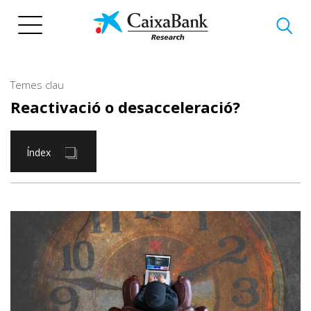
Vés
al
contingut
Temes clau
Reactivació o desacceleració?
Índex