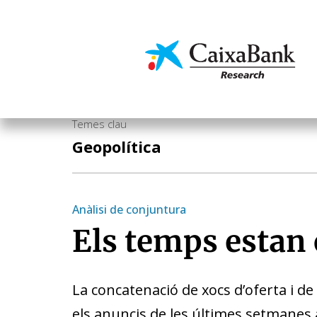
Vés
al
contingut
Economia i mercats
Temes clau
Geopolítica
Anàlisi de conjuntura
Els temps estan
La concatenació de xocs d’oferta i
els anuncis de les últimes setmanes a