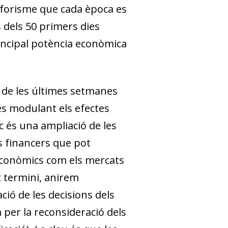
 aforisme que cada època es
dels 50 primers dies
incipal potència econòmica
 de les últimes setmanes
ves modulant els efectes
 és una am­­pliació de les
ts financers que pot
 econòmics com els mercats
t termini, anirem
ció de les decisions dels
 per la reconsideració dels