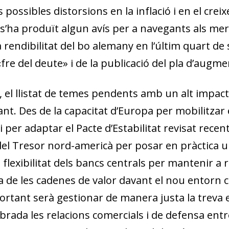
possibles distorsions en la inflació i en el cre
 s’ha produït algun avís per a navegants als me
a rendibilitat del bo alemany en l’últim quart de 
«fre del deute» i de la publicació del pla d’augme
 el llistat de temes pendents amb un alt impac
nt. Des de la capacitat d’Europa per mobilitzar 
per adaptar el Pacte d’Estabilitat revisat recent
del Tresor nord-americà per posar en pràctica un
 flexibilitat dels bancs centrals per mantenir a r
ncia de les cadenes de valor davant el nou entorn 
rtant serà gestionar de manera justa la treva e
brada les relacions comercials i de defensa entr