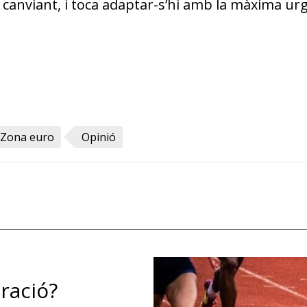
 canviant, i toca adaptar-s’hi amb la màxima urg
Zona euro
Opinió
ració?