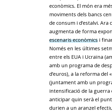
econòmics. El món era més s
moviments dels bancs centra
de consum i d’estalvi. Ara 
augmenta de forma exponen
escenaris econòmics
i fin
Només en les últimes setma
entre els EUA i Ucraïna (amb
amb un programa de despe
d’euros), a la reforma del
(juntament amb un program
intensificació de la guerra 
anticipar quin serà el punt
durien a un aranzel efectiu