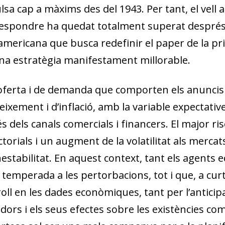
sa cap a màxims des del 1943. Per tant, el vell
respondre ha quedat totalment superat després 
americana que busca redefinir el paper de la pr
na estratègia manifestament millorable.
’oferta i de demanda que comporten els anuncis
creixement i d’inflació, amb la variable expectati
 dels canals comercials i financers. El major risc
ctorials i un augment de la volatilitat als merca
estabilitat. En aquest context, tant els agents
emperada a les pertorbacions, tot i que, a cur
ll en les dades econòmiques, tant per l’anticipa
ors i els seus efectes sobre les existències com