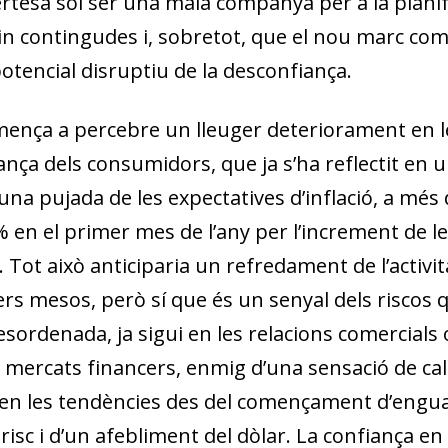
certesa sol ser una mala companya per a la planifi
in contingudes i, sobretot, que el nou marc come
otencial disruptiu de la desconfiança.
ença a percebre un lleuger deteriorament en l
ança dels consumidors, que ja s’ha reflectit en 
 una pujada de les expectatives d’inflació, a més 
% en el primer mes de l’any per l’increment de l
. Tot això anticiparia un refredament de l’activit
ers mesos, però sí que és un senyal dels riscos
esordenada, ja sigui en les relacions comercials
dow)
ls mercats financers, enmig d’una sensació de c
 window)
 en les tendències des del començament d’engua
w window)
 risc i d’un afebliment del dòlar. La confiança en