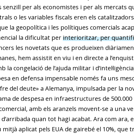
enzill per als economistes i per als mercats qua
ls o les variables fiscals eren els catalitzadors 
que la geopolítica i les polítiques comercials a
cial la dificultat per
interioritzar, per quantif
ancers les novetats que es produeixen diàriament
nes, hem assistit en viu i en directe a l’enquis
 la congelació de l’ajuda militar i d’intel·ligència
sa en defensa impensable només fa uns mesos
 «fre del deute» a Alemanya, impulsada per la no
a de despesa en infraestructures de 500.000 mil
comercial, amb els aranzels mo­­vent-se a una velo
 d’arribada quan tot hagi acabat. Ara com ara, el
 mitjà aplicat pels EUA de gairebé el 10%, que tri