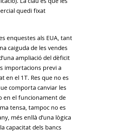
cació). La clau és que les
rcial quedi fixat
es enquestes als EUA, tant
una caiguda de les vendes
d’una ampliació del dèficit
es importacions previ a
at en el 1T. Res que no es
 que comporta canviar les
 o en el funcionament de
alma tensa, tampoc no es
ny, més enllà d’una lògica
 la capacitat dels bancs