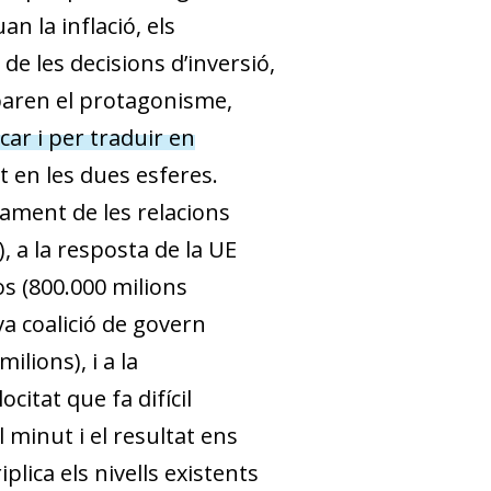
n la inflació, els
de les decisions d’inversió,
caparen el protagonisme,
icar i per traduir en
 en les dues esferes.
tament de les relacions
), a la resposta de la UE
 (800.000 milions
va coalició de govern
ions), i a la
citat que fa difícil
 minut i el resultat ens
plica els nivells existents