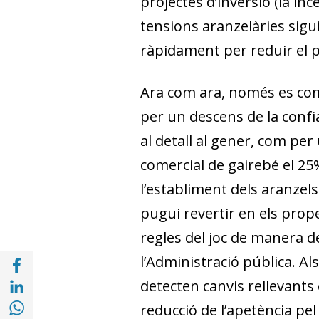
projectes d’inversió (la in
tensions aranzelàries sigu
ràpidament per reduir el p
Ara com ara, només es com
per un descens de la confi
al detall al gener, com per
comercial de gairebé el 25
l’establiment dels aranzels
pugui revertir en els prop
regles del joc de manera d
Compartir a Facebook (opens in a new win
l’Administració pública. A
Compartir a with Linkedin (opens in a new
detecten canvis rellevants
Compartir a with Whatsapp (opens in a ne
reducció de l’apetència pel