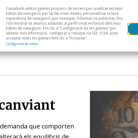
CaixaBank utilitza galetes pròpies i de tercers per analitzar els teus
Head
H
hàbits de navegació per tal de crear dades, personalitzar la teva
experiència de navegació (per exemple, l’idioma) i la publicitat, fins
i tot mostrar-te anuncis adaptats al perfil creat en funció dels teus
Anàlisi sectorial
Àrees geogràfiques
Public
hàbits de navegació. Fes clic a “Configuració de les galetes” per
obtenir més informació, configurar o rebutjar-ne l’ús. O bé, pots
acceptar totes les galetes fent clic a “Acceptar”.
Configuració de cookie
 canviant
 de demanda que comporten
lterarà els equilibris de