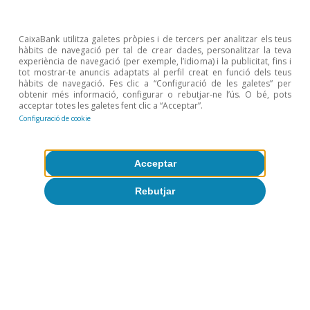
CaixaBank utilitza galetes pròpies i de tercers per analitzar els teus
hàbits de navegació per tal de crear dades, personalitzar la teva
experiència de navegació (per exemple, l’idioma) i la publicitat, fins i
tot mostrar-te anuncis adaptats al perfil creat en funció dels teus
hàbits de navegació. Fes clic a “Configuració de les galetes” per
obtenir més informació, configurar o rebutjar-ne l’ús. O bé, pots
Opinió
acceptar totes les galetes fent clic a “Acceptar”.
Configuració de cookie
Economia espanyola postOrmuz
Oriol Aspachs
Acceptar
9 jul. 2026
Rebutjar