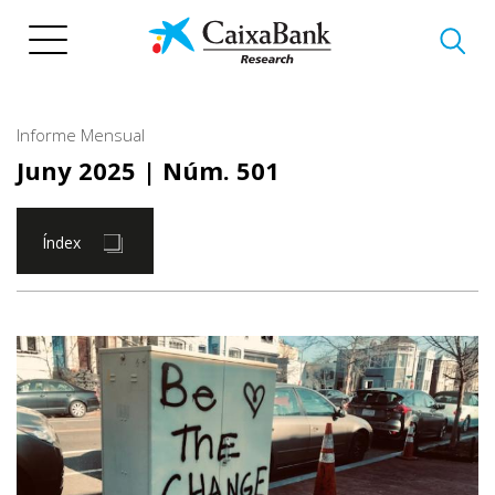
Vés
al
contingut
Informe Mensual
Juny 2025
| Núm. 501
Índex