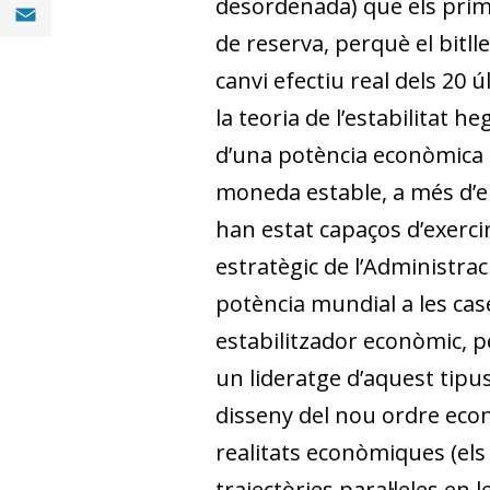
Compartir a Email (opens in a new window)
desordenada) que els prime
de reserva, perquè el bitll
canvi efectiu real dels 20
la teoria de l’estabilitat 
d’una potència econòmica c
moneda estable, a més d’er
han estat capaços d’exerci
estratègic de l’Administra
potència mundial a les cas
estabilitzador econòmic, pe
un lideratge d’aquest tip
disseny del nou ordre econ
realitats econòmiques (el
trajectòries paral·leles en