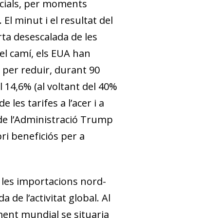
rcials, per moments
l minut i el resultat del
rta desescalada de les
pel camí, els EUA han
 per reduir, durant 90
al 14,6% (al voltant del 40%
 les tarifes a l’acer i a
a de l’Administració Trump
ri beneficiós per a
a les importacions nord-
de l’activitat global. Al
ement mundial se situaria