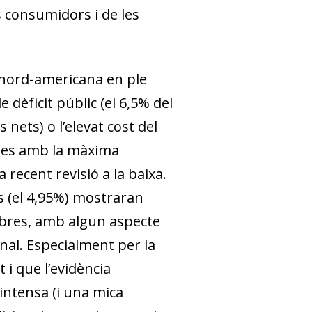
ls consumidors i de les
l nord-americana en ple
 dèficit públic (el 6,5% del
nets) o l’elevat cost del
ibles amb la màxima
recent revisió a la baixa.
ys (el 4,95%) mostraran
mbres, amb algun aspecte
nal. Especialment per la
i que l’evidència
intensa (i una mica