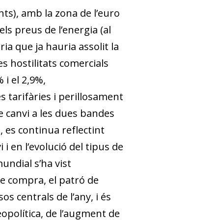
nts), amb la zona de l’euro
ls preus de l’energia (al
ia que ja hauria assolit la
es hostilitats comercials
 i el 2,9%,
s tarifàries i perillosament
e canvi a les dues bandes
 es continua reflectint
i en l’evolució del tipus de
undial s’ha vist
 de compra, el patró de
 centrals de l’any, i és
geopolítica, de l’augment de