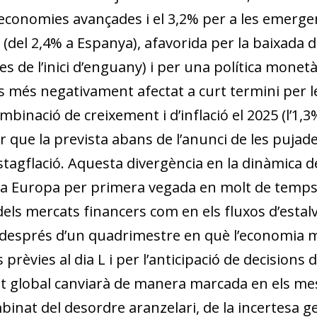
s economies avançades i el 3,2% per a les emerge
(del 2,4% a Espanya), afavorida per la baixada de
s de l’inici d’enguany) i per una política monetàr
ís més negativament afectat a curt termini per l
inació de creixement i d’inflació el 2025 (l’1,3%
 que la prevista abans de l’anunci de les pujade
stagflació. Aquesta divergència en la dinàmica d
er a Europa per primera vegada en molt de temps,
s mercats financers com en els fluxos d’estalvi 
 després d’un quadrimestre en què l’economia m
 prèvies al dia L i per l’anticipació de decisions
t global canviarà de manera marcada en els mesos
combinat del desordre aranzelari, de la incertesa 