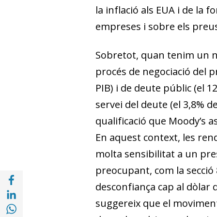
la inflació als EUA i de la 
empreses i sobre els preus
Sobretot, quan tenim un nou
procés de negociació del pr
PIB) i de deute públic (el 
servei del deute (el 3,8% 
qualificació que Moody’s as
En aquest context, les rend
molta sensibilitat a un p
preocupant, com la secció 
Compartir a Facebook (opens in a new win
desconfiança cap al dòlar 
Compartir a with Linkedin (opens in a new
suggereix que el moviment
Compartir a with Whatsapp (opens in a ne