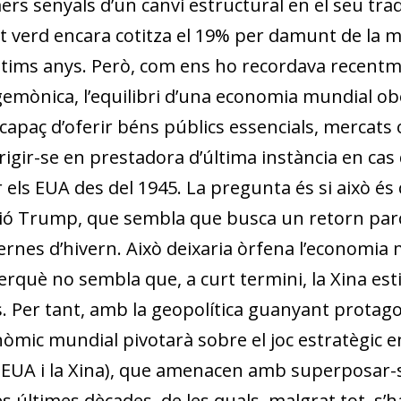
rs senyals d’un canvi estructural en el seu tr
et verd encara cotitza el 19% per damunt de la m
 últims anys. Però, com ens ho recordava recentm
hegemònica, l’equilibri d’una economia mundial ob
apaç d’oferir béns públics essencials, mercats 
igir-se en prestadora d’última instància en cas
r els EUA des del 1945. La pregunta és si això és
ció Trump, que sembla que busca un retorn parci
ernes d’hivern. Això deixaria òrfena l’economia
rquè no sembla que, a curt termini, la Xina esti
us. Per tant, amb la geopolítica guanyant prota
òmic mundial pivotarà sobre el joc estratègic 
s EUA i la Xina), que amenacen amb superposar-
 les últimes dècades, de les quals, malgrat tot, s