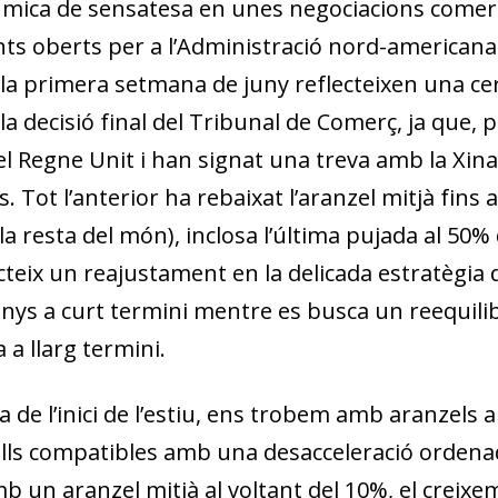
a mica de sensatesa en unes negociacions come
s oberts per a l’Administració nord-americana. E
 la primera setmana de juny reflecteixen una ce
a decisió final del Tribunal de Comerç, ja que, 
 Regne Unit i han signat una treva amb la Xina
s. Tot l’anterior ha rebaixat l’aranzel mitjà fins 
la resta del món), inclosa l’última pujada al 50% de
lecteix un reajustament en la delicada estratègi
nys a curt termini mentre es busca un reequilib
a llarg termini.
 de l’inici de l’estiu, ens trobem amb aranzels 
lls compatibles amb una desacceleració ordenada 
mb un aranzel mitjà al voltant del 10%, el creix