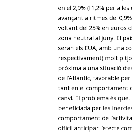
en el 2,9% (l’1,2% per a le
avançant a ritmes del 0,9% 
voltant del 25% en euros de
zona neutral al juny. El pa
seran els EUA, amb una comb
respectivament) molt pitjor
pròxima a una situació d’e
de l’Atlàntic, favorable p
tant en el comportament del
canvi. El problema és que,
beneficiada per les inèrcies
comportament de l’activita
difícil anticipar l’efecte 