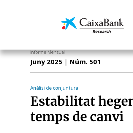
Vés
al
contingut
Economia i mercats
Informe Mensual
Juny 2025
| Núm. 501
Anàlisi de conjuntura
Estabilitat heg
temps de canvi