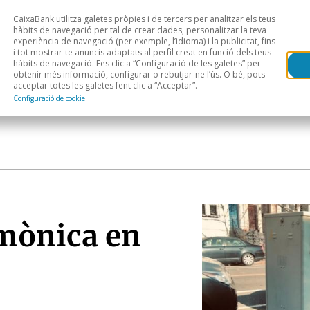
CaixaBank utilitza galetes pròpies i de tercers per analitzar els teus
Head
H
hàbits de navegació per tal de crear dades, personalitzar la teva
experiència de navegació (per exemple, l’idioma) i la publicitat, fins
i tot mostrar-te anuncis adaptats al perfil creat en funció dels teus
Anàlisi sectorial
Àrees geogràfiques
Public
hàbits de navegació. Fes clic a “Configuració de les galetes” per
obtenir més informació, configurar o rebutjar-ne l’ús. O bé, pots
acceptar totes les galetes fent clic a “Acceptar”.
Configuració de cookie
emònica en