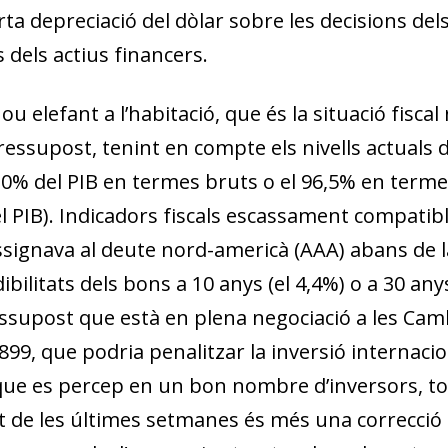
forta depreciació del dòlar sobre les decisions de
 dels actius financers.
 elefant a l’habitació, que és la situació fisca
essupost, tenint en compte els nivells actuals de
120% del PIB en termes bruts o el 96,5% en termes 
del PIB). Indicadors fiscals escassament compat
signava al deute nord-americà (AAA) abans de la 
ibilitats dels bons a 10 anys (el 4,4%) o a 30 an
ressupost que està en plena negociació a les Ca
899, que podria penalitzar la inversió internacio
dow)
que es percep en un bon nombre d’inversors, tot 
 window)
 de les últimes setmanes és més una correcció 
w window)