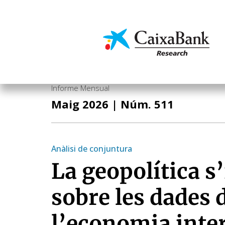
Vés
al
contingut
Economia i mercats
Informe Mensual
Maig 2026
| Núm. 511
Anàlisi de conjuntura
La geopolítica 
sobre les dades 
l’economia inte