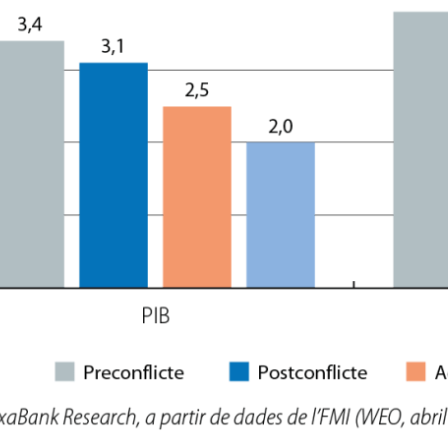
dow)
 window)