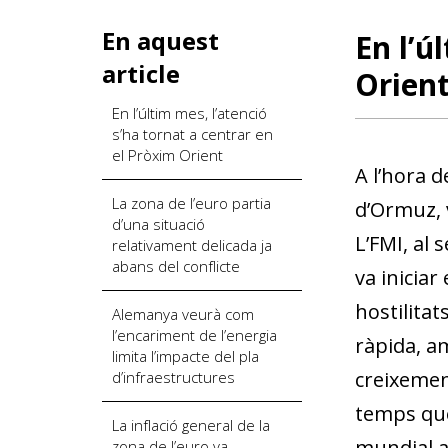
En aquest
En l’ú
article
Orien
En l’últim mes, l’atenció
s’ha tornat a centrar en
el Pròxim Orient
A l’hora d
La zona de l’euro partia
d’Ormuz, v
d’una situació
L’FMI, al 
relativament delicada ja
abans del conflicte
va iniciar
hostilita
Alemanya veurà com
l’encariment de l’energia
ràpida, am
limita l’impacte del pla
creixement
d’infraestructures
temps que
La inflació general de la
mundial a 
zona de l’euro va