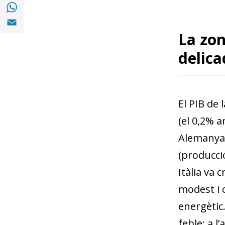
Compartir a with Whatsapp (opens in a ne
Compartir a Email (opens in a new window)
La zon
delica
El PIB de 
(el 0,2% a
Alemanya 
(producció
Itàlia va 
modest i c
energètic
feble: a l