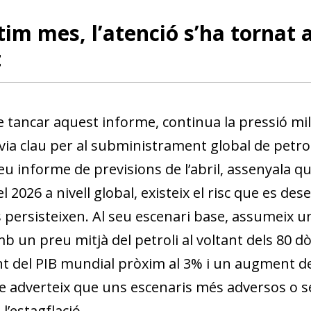
ltim mes, l’atenció s’ha tornat 
t
e tancar aquest informe, continua la pressió mili
ia clau per al subministrament global de petroli
seu informe de previsions de l’abril, assenyala 
 el 2026 a nivell global, existeix el risc que es de
ts persisteixen. Al seu escenari base, assumeix 
b un preu mitjà del petroli al voltant dels 80 dò
 del PIB mundial pròxim al 3% i un augment de la
 adverteix que uns escenaris més adversos o s
l’estagflació.