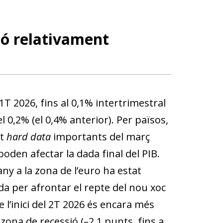
ió relativament
1T 2026, fins al 0,1% intertrimestral
el 0,2% (el 0,4% anterior). Per països,
at
hard data
importants del març
oden afectar la dada final del PIB.
l’any a la zona de l’euro ha estat
da per afrontar el repte del nou xoc
 l’inici del 2T 2026 és encara més
a zona de recessió (–2,1 punts, fins a