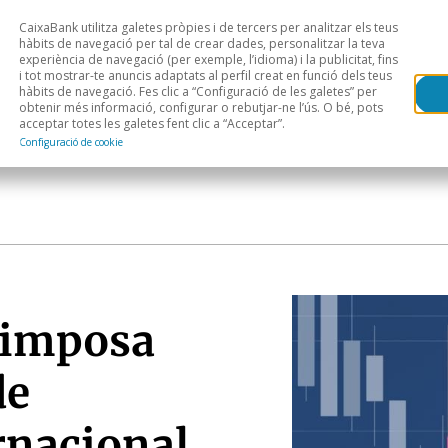
CaixaBank utilitza galetes pròpies i de tercers per analitzar els teus
Head
H
hàbits de navegació per tal de crear dades, personalitzar la teva
experiència de navegació (per exemple, l’idioma) i la publicitat, fins
i tot mostrar-te anuncis adaptats al perfil creat en funció dels teus
Anàlisi sectorial
Àrees geogràfiques
Public
hàbits de navegació. Fes clic a “Configuració de les galetes” per
obtenir més informació, configurar o rebutjar-ne l’ús. O bé, pots
acceptar totes les galetes fent clic a “Acceptar”.
Configuració de cookie
s’imposa
de
rnacional