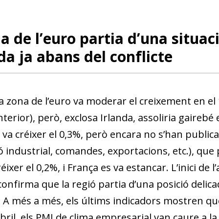
w window)
a de l’euro partia d’una situac
da ja abans del conflicte
la zona de l’euro va moderar el creixement en el 
nterior), però, exclosa Irlanda, assoliria gairebé 
va créixer el 0,3%, però encara no s’han public
 industrial, comandes, exportacions, etc.), que p
créixer el 0,2%, i França es va estancar. L’inici de 
onfirma que la regió partia d’una posició delica
. A més a més, els últims indicadors mostren que
’abril, els PMI de clima empresarial van caure a l