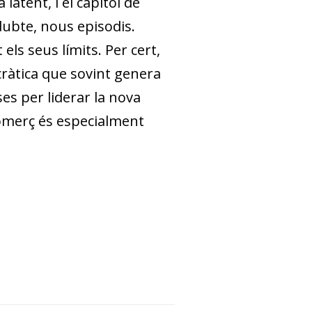
atent, i el capítol de
dubte, nous episodis.
els seus límits. Per cert,
cràtica que sovint genera
es per liderar la nova
comerç és especialment