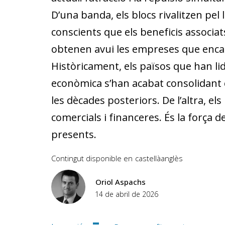
D’una banda, els blocs rivalitzen pel 
conscients que els beneficis asso­cia
obtenen avui les empreses que encap
Històricament, els països que han li
econòmica s’han acabat consolidant 
les dècades posteriors. De l’altra, 
comercials i financeres. És la força d
presents.
Contingut disponible en
castellà
anglès
Oriol Aspachs
14 de abril de 2026