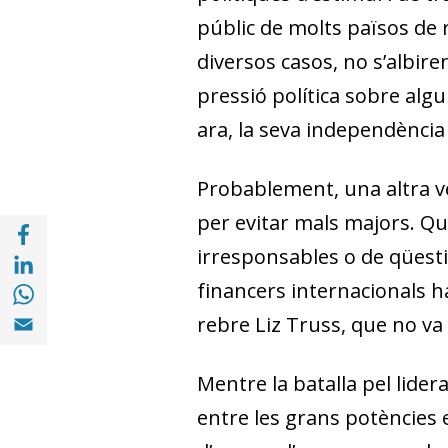
públic de molts països de r
diversos casos, no s’albire
pressió política sobre algu
ara, la seva independència
Probablement, una altra ve
per evitar mals majors. Qu
Compartir a Facebook (opens in a new win
Compartir a with Linkedin (opens in a new
irresponsables o de qüesti
Compartir a with Whatsapp (opens in a ne
financers internacionals ha
Compartir a Email (opens in a new window)
rebre Liz Truss, que no va
Mentre la batalla pel lider
entre les grans potències 