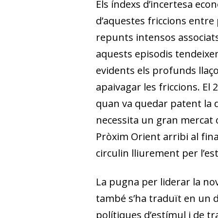
Els índexs d’incertesa eco
d’aquestes friccions entr
repunts intensos associats
aquests episodis tendeixen
evidents els profunds llaço
apaivagar les friccions. El 
quan va quedar patent la de
necessita un gran mercat 
Pròxim Orient arribi al fi
circulin lliurement per l’e
La pugna per liderar la n
també s’ha traduït en un d
polítiques d’estímul i de 