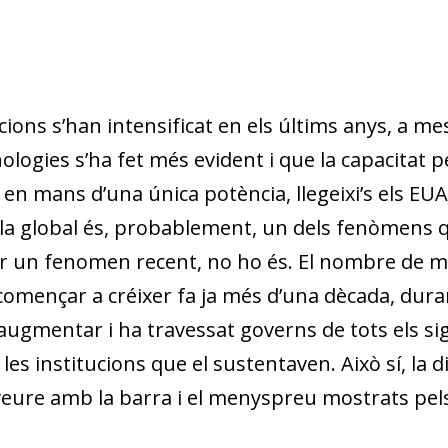
cions s’han intensificat en els últims anys, a me
ologies s’ha fet més evident i que la capacitat pe
 en mans d’una única potència, llegeixi’s els EU
la global és, probablement, un dels fenòmens que
 un fenomen recent, no ho és. El nombre de me
 començar a créixer fa ja més d’una dècada, durant
’augmentar i ha travessat governs de tots els sig
 i les institucions que el sustentaven. Això sí, l
 veure amb la barra i el menyspreu mostrats pels