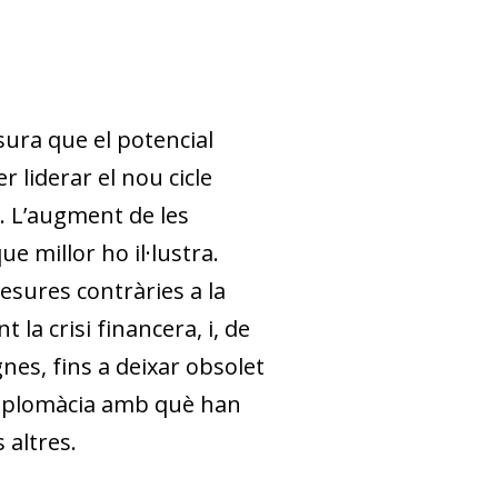
sura que el potencial
r liderar el nou cicle
A. L’augment de les
 millor ho il·lustra.
sures contràries a la
 la crisi financera, i, de
nes, fins a deixar obsolet
a diplomàcia amb què han
 altres.