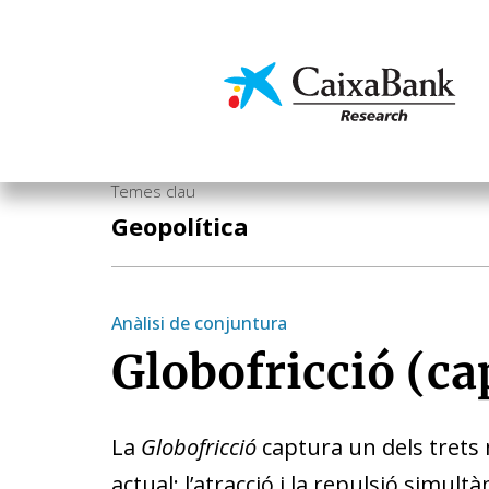
Vés
al
contingut
Economia i mercats
Temes clau
Geopolítica
Anàlisi de conjuntura
Globofricció (ca
La
Globofricció
captura un dels trets m
actual: l’atracció i la repulsió simul