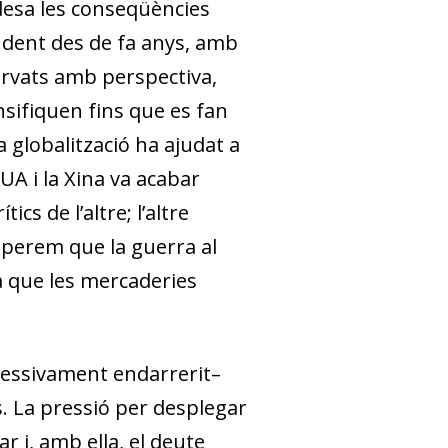
idesa les conseqüències
ndent des de fa anys, amb
ervats amb perspectiva,
sifiquen fins que es fan
a globalització ha ajudat a
EUA i la Xina va acabar
s de l’altre; l’altre
sperem que la guerra al
a que les mercaderies
cessivament endarrerit–
. La pressió per desplegar
 i, amb ella, el deute