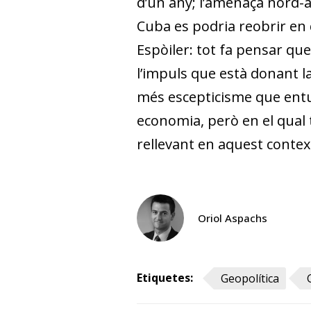
d’un any; l’amenaça nord-a
Cuba es podria reobrir e
Espòiler: tot fa pensar que
l’impuls que està donant l
més escepticisme que entus
economia, però en el qual 
rellevant en aquest contex
Oriol Aspachs
Etiquetes:
Geopolítica