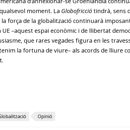
mericana d’annexionar-se Groenlàndia continua l
n qualsevol moment. La
Globofricció
tindrà, sens 
 la força de la globalització continuarà imposant 
a UE –aquest espai econòmic i de llibertat demo
iasme, que rares vegades figura en les travess
tenim la fortuna de viure– als acords de lliure 
t.
Globalització
Opinió