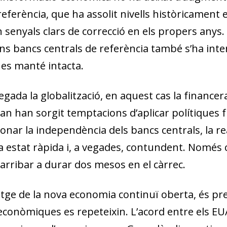
eferència, que ha assolit nivells històricament 
n senyals clars de correcció en els propers anys.
ns bancs centrals de referència també s’ha inten
 es manté intacta.
gada la globalització, en aquest cas la financer
an han sorgit temptacions d’aplicar polítiques 
dow)
 window)
onar la independència dels bancs centrals, la re
w window)
 estat ràpida i, a vegades, contundent. Només ca
 arribar a durar dos mesos en el càrrec.
atge de la nova economia continuï oberta, és prev
econòmiques es repeteixin. L’acord entre els EUA