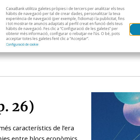
CaixaBank utilitza galetes pròpies i de tercers per analitzar els teus
Head
H
hàbits de navegació per tal de crear dades, personalitzar la teva
experiència de navegació (per exemple, l’idioma) i la publicitat, fins
i tot mostrar-te anuncis adaptats al perfil creat en funció dels teus
Anàlisi sectorial
Àrees geogràfiques
Public
hàbits de navegació. Fes clic a “Configuració de les galetes” per
obtenir més informació, configurar o rebutjar-ne l’ús. O bé, pots
acceptar totes les galetes fent clic a “Acceptar”.
Configuració de cookie
p. 26)
és característics de l’era
tànies entre blocs econòmics.