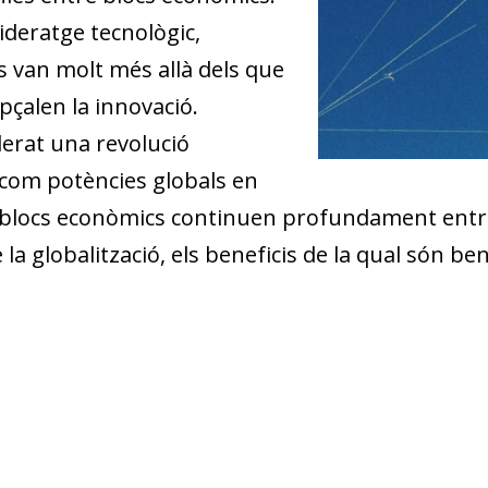
lideratge tecnològic,
ts van molt més allà dels que
çalen la innovació.
derat una revolució
com potències globals en
els blocs econòmics continuen profundament ent
e la globalització, els beneficis de la qual són 