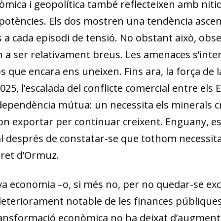
nòmica i geopolítica també reflecteixen amb nit
e potències. Els dos mostren una tendència asce
 a cada episodi de tensió. No obstant això, obs
 a ser relativament breus. Les amenaces s’inten
s que encara ens uneixen. Fins ara, la força de l
2025, l’escalada del conflicte comercial entre els 
pendència mútua: un necessita els minerals crític
on exportar per continuar creixent. Enguany, e
nal després de constatar-se que tothom necessit
stret d’Ormuz.
ova economia –o, si més no, per no quedar-se ex
eteriorament notable de les finances públiques
transformació econòmica no ha deixat d’augmentar