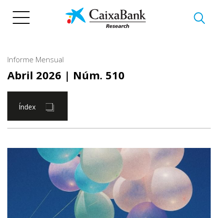
Vés
al
contingut
Informe Mensual
Abril 2026
| Núm. 510
Índex