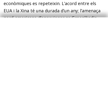
econòmiques es repeteixin. L’acord entre els
EUA i la Xina té una durada d’un any; l’amenaça
nord-americana d’annexionar-se Groenlàndia
continua latent, i el capítol de Cuba es podria
reobrir en qualsevol moment. La
Globofricció
tindrà, sens dubte, nous episodis. Espòiler: tot
fa pensar que la força de la globalització
continuarà imposant els seus límits. Per cert,
l’impuls que està donant la UE –aquest espai
econòmic i de llibertat democràtica que sovint
genera més escepticisme que entusiasme, que
rares vegades figura en les travesses per liderar
la nova economia, però en el qual tenim la
fortuna de viure– als acords de lliure comerç és
especialment rellevant en aquest context.