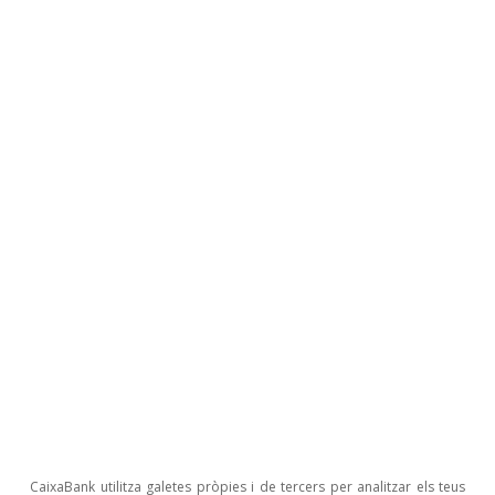
Opinió
Economia espanyola postOrmuz
Oriol Aspachs
CaixaBank utilitza galetes pròpies i de tercers per analitzar els teus