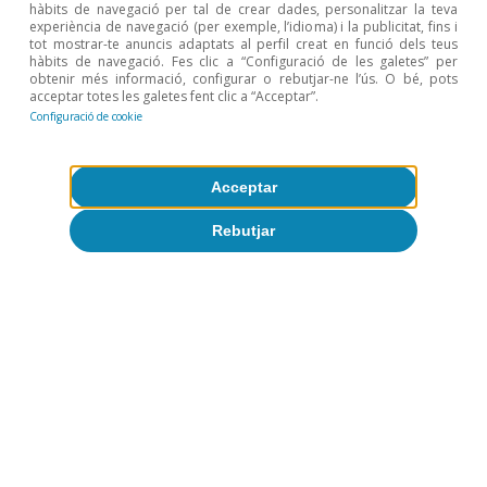
9 jul. 2026
hàbits de navegació per tal de crear dades, personalitzar la teva
experiència de navegació (per exemple, l’idioma) i la publicitat, fins i
tot mostrar-te anuncis adaptats al perfil creat en funció dels teus
hàbits de navegació. Fes clic a “Configuració de les galetes” per
obtenir més informació, configurar o rebutjar-ne l’ús. O bé, pots
acceptar totes les galetes fent clic a “Acceptar”.
Configuració de cookie
Acceptar
Rebutjar
Opinió
L’economia mundial a la recerca d’un
nou equilibri