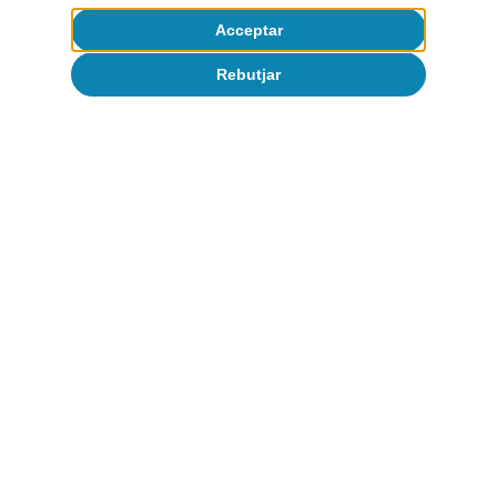
Acceptar
Rebutjar
Conjuntura de Portugal
Portugal: els efectes del conflicte es
comencen a fer visibles
CaixaBank Research