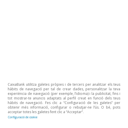
Conjuntura de Portugal
CaixaBank utilitza galetes pròpies i de tercers per analitzar els teus
hàbits de navegació per tal de crear dades, personalitzar la teva
Portugal: es recuperen els nivells de
experiència de navegació (per exemple, l’idioma) i la publicitat, fins i
tot mostrar-te anuncis adaptats al perfil creat en funció dels teus
confiança i l’ocupació es manté robusta
hàbits de navegació. Fes clic a “Configuració de les galetes” per
obtenir més informació, configurar o rebutjar-ne l’ús. O bé, pots
CaixaBank Research
acceptar totes les galetes fent clic a “Acceptar”.
Configuració de cookie
9 jul. 2026