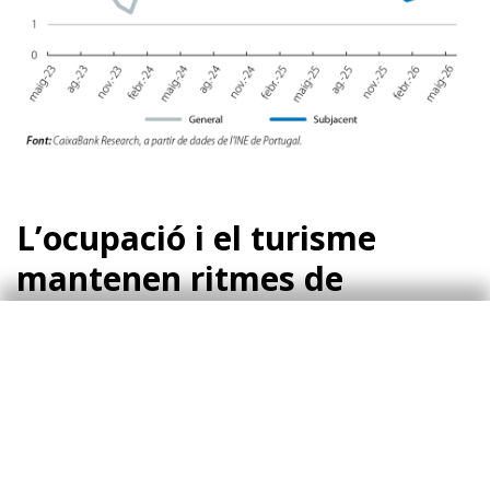
L’ocupació i el turisme
mantenen ritmes de
creixement encara notables
A l’abril, l’ocupació ha mantingut un bon to,
amb un creixement del 2,3% interanual, i ha
assolit un nou màxim històric de 5.344.700