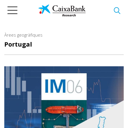
Vés
al
contingut
Àrees geogràfiques
Portugal