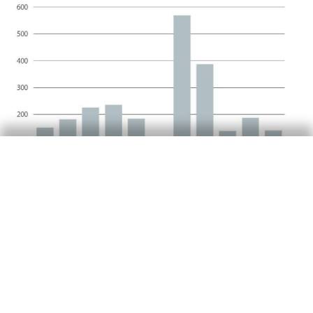
La inflació va repuntar 3
dècimes, fins a l’1,8%