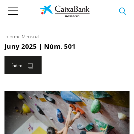
Vés
al
contingut
Informe Mensual
Juny 2025
| Núm. 501
Índex