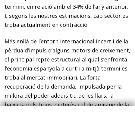
termini, en relació amb el 34% de l’any anterior.
I, segons les nostres estimacions, cap sector es
troba actualment en contracció.
Més enllà de l’entorn internacional incert i de la
pèrdua d’impuls d’alguns motors de creixement,
el principal repte estructural al qual s’enfronta
l’economia espanyola a curt i a mitjà termini es
troba al mercat immobiliari. La forta
recuperació de la demanda, impulsada per la
millora del poder adquisitiu de les llars, la
baixada dels tipus d’interès i el dinamisme de la
demanda estrangera han coincidit amb una
oferta que reacciona amb lentitud. Malgrat que
els visats d’obra nova estan repuntant, el ritme