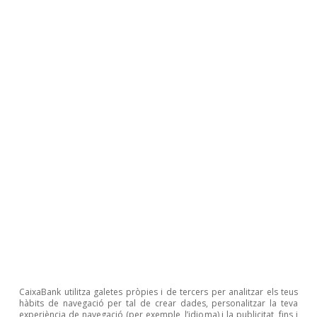
Tot sobre Temes clau
Articles relacionats
CaixaBank utilitza galetes pròpies i de tercers per analitzar els teus
hàbits de navegació per tal de crear dades, personalitzar la teva
experiència de navegació (per exemple, l’idioma) i la publicitat, fins i