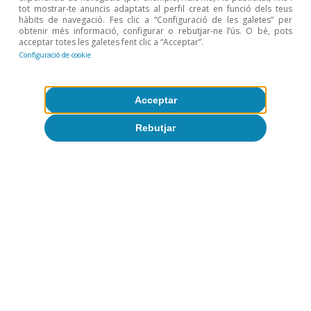
tot mostrar-te anuncis adaptats al perfil creat en funció dels teus
Opinió
hàbits de navegació. Fes clic a “Configuració de les galetes” per
obtenir més informació, configurar o rebutjar-ne l’ús. O bé, pots
Economia espanyola postOrmuz
acceptar totes les galetes fent clic a “Acceptar”.
Configuració de cookie
Oriol Aspachs
9 jul. 2026
Acceptar
Rebutjar