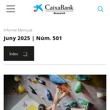
Vés
al
contingut
Informe Mensual
Juny 2025
| Núm. 501
Índex