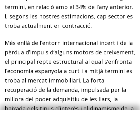
termini, en relació amb el 34% de l’any anterior.
I, segons les nostres estimacions, cap sector es
troba actualment en contracció.
Més enllà de l’entorn internacional incert i de la
pèrdua d’impuls d’alguns motors de creixement,
el principal repte estructural al qual s’enfronta
l’economia espanyola a curt i a mitjà termini es
troba al mercat immobiliari. La forta
recuperació de la demanda, impulsada per la
millora del poder adquisitiu de les llars, la
baixada dels tipus d’interès i el dinamisme de la
demanda estrangera han coincidit amb una
oferta que reacciona amb lentitud. Malgrat que
els visats d’obra nova estan repuntant, el ritme