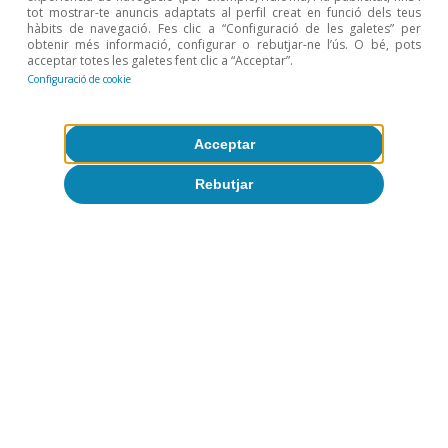
tot mostrar-te anuncis adaptats al perfil creat en funció dels teus
Opinió
hàbits de navegació. Fes clic a “Configuració de les galetes” per
obtenir més informació, configurar o rebutjar-ne l’ús. O bé, pots
Economia espanyola postOrmuz
acceptar totes les galetes fent clic a “Acceptar”.
Configuració de cookie
Oriol Aspachs
9 jul. 2026
Acceptar
Rebutjar