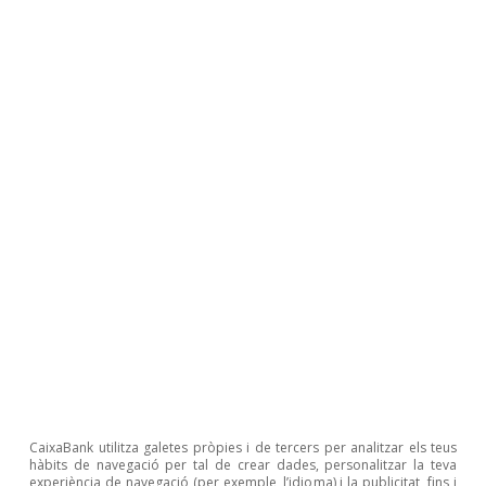
Tot sobre Temes clau
Articles relacionats
CaixaBank utilitza galetes pròpies i de tercers per analitzar els teus
hàbits de navegació per tal de crear dades, personalitzar la teva
experiència de navegació (per exemple, l’idioma) i la publicitat, fins i