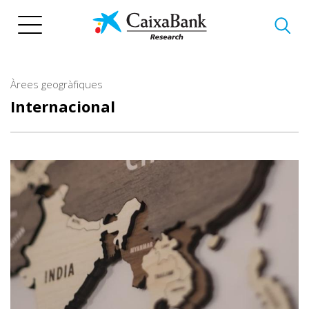
Vés
al
contingut
Àrees geogràfiques
Internacional