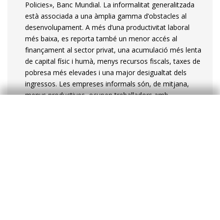
Policies», Banc Mundial. La informalitat generalitzada
està associada a una àmplia gamma d’obstacles al
desenvolupament. A més d’una productivitat laboral
més baixa, es reporta també un menor accés al
finançament al sector privat, una acumulació més lenta
de capital físic i humà, menys recursos fiscals, taxes de
pobresa més elevades i una major desigualtat dels
ingressos. Les empreses informals són, de mitjana,
menys productives, ocupen treballadors amb
qualificacions més baixes, tenen un accés més limitat al
finançament i estan mancades d’economies d’escala.
5
En comparació, la taxa d’alfabetització de la Xina entre
la població adulta ja havia arribat al 90% al
començament dels anys 2000, i la taxa de finalització
de l’educació secundària inferior és del 100% des del
final dels anys 2000.