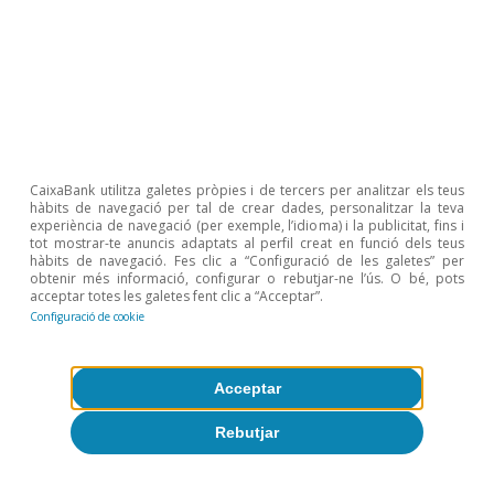
Policies», Banc Mundial. La informalitat generalitzada
està associada a una àmplia gamma d’obstacles al
desenvolupament. A més d’una productivitat laboral
més baixa, es reporta també un menor accés al
finançament al sector privat, una acumulació més lenta
de capital físic i humà, menys recursos fiscals, taxes de
pobresa més elevades i una major desigualtat dels
CaixaBank utilitza galetes pròpies i de tercers per analitzar els teus
ingressos. Les empreses informals són, de mitjana,
hàbits de navegació per tal de crear dades, personalitzar la teva
menys productives, ocupen treballadors amb
experiència de navegació (per exemple, l’idioma) i la publicitat, fins i
tot mostrar-te anuncis adaptats al perfil creat en funció dels teus
qualificacions més baixes, tenen un accés més limitat al
hàbits de navegació. Fes clic a “Configuració de les galetes” per
finançament i estan mancades d’economies d’escala.
obtenir més informació, configurar o rebutjar-ne l’ús. O bé, pots
acceptar totes les galetes fent clic a “Acceptar”.
5
En comparació, la taxa d’alfabetització de la Xina entre
Configuració de cookie
la població adulta ja havia arribat al 90% al
començament dels anys 2000, i la taxa de finalització
de l’educació secundària inferior és del 100% des del
Acceptar
final dels anys 2000.
Rebutjar