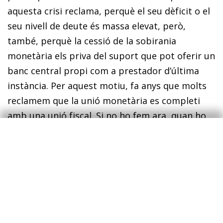
aquesta crisi reclama, perquè el seu dèficit o el
seu nivell de deute és massa elevat, però,
també, perquè la cessió de la sobirania
monetària els priva del suport que pot oferir un
banc central propi com a prestador d’última
instància. Per aquest motiu, fa anys que molts
reclamem que la unió monetària es completi
amb una unió fiscal. Si no ho fem ara, quan ho
farem? Desafortunadament, això continua sent
un anatema a molts països, que insisteixen a
oferir, com a molt, préstecs amb més o menys
condicions als països que els necessitin.
Sense un esforç fiscal mancomunat, l’alternativa
és una monetització més o menys explícita dels