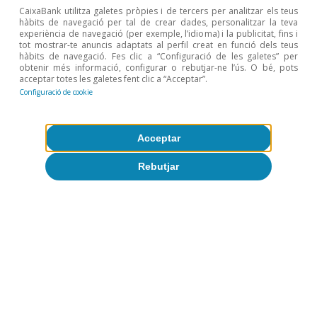
CaixaBank utilitza galetes pròpies i de tercers per analitzar els teus
hàbits de navegació per tal de crear dades, personalitzar la teva
experiència de navegació (per exemple, l’idioma) i la publicitat, fins i
tot mostrar-te anuncis adaptats al perfil creat en funció dels teus
hàbits de navegació. Fes clic a “Configuració de les galetes” per
obtenir més informació, configurar o rebutjar-ne l’ús. O bé, pots
acceptar totes les galetes fent clic a “Acceptar”.
Configuració de cookie
Acceptar
Rebutjar
Opinió
L’economia mundial a la recerca d’un
nou equilibri
José Ramón Díez
9 jul. 2026