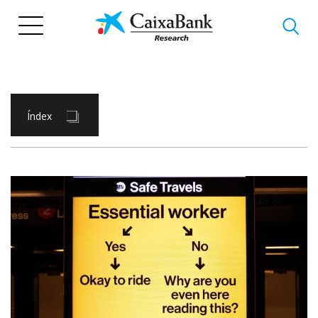
Vés
al
contingut
Índex