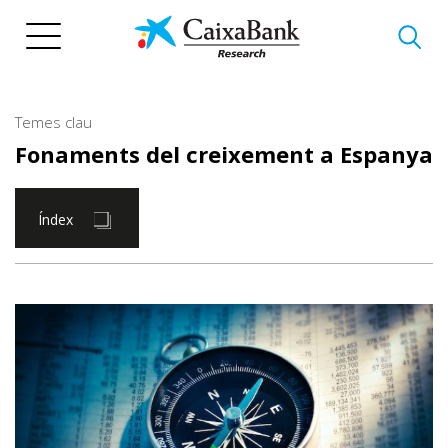
Vés
al
contingut
Temes clau
Fonaments del creixement a Espanya
Índex