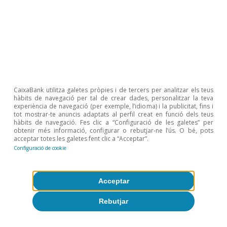
dels preus del petroli. En el pla nacional, és
important que
l’execució dels fons NGEU
vagi
guanyant tracció i doni suport a la recuperació
de la inversió empresarial.
1
CaixaBank utilitza galetes pròpies i de tercers per analitzar els teus
1
Vegeu l’article «Com estan anant a Espanya els fons
hàbits de navegació per tal de crear dades, personalitzar la teva
NGEU: pa per avui i esperances per demà», en el
experiència de navegació (per exemple, l’idioma) i la publicitat, fins i
Dossier d’aquest mateix Informe.
tot mostrar-te anuncis adaptats al perfil creat en funció dels teus
hàbits de navegació. Fes clic a “Configuració de les galetes” per
obtenir més informació, configurar o rebutjar-ne l’ús. O bé, pots
acceptar totes les galetes fent clic a “Acceptar”.
Configuració de cookie
Oriol Carreras Baquer
Acceptar
Zoel Martín Vilató
Rebutjar
Etiquetes:
Creixement
Espanya
Inflació