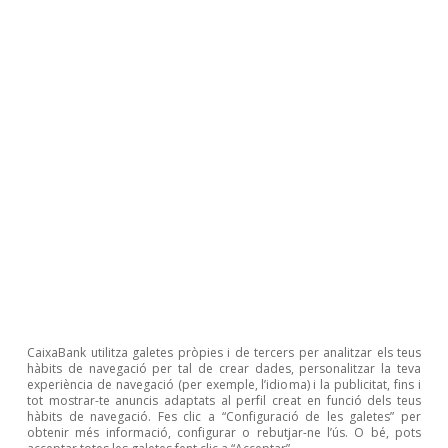
Articles relacionats
CaixaBank utilitza galetes pròpies i de tercers per analitzar els teus
hàbits de navegació per tal de crear dades, personalitzar la teva
experiència de navegació (per exemple, l’idioma) i la publicitat, fins i
Opinió
tot mostrar-te anuncis adaptats al perfil creat en funció dels teus
hàbits de navegació. Fes clic a “Configuració de les galetes” per
Economia espanyola postOrmuz
obtenir més informació, configurar o rebutjar-ne l’ús. O bé, pots