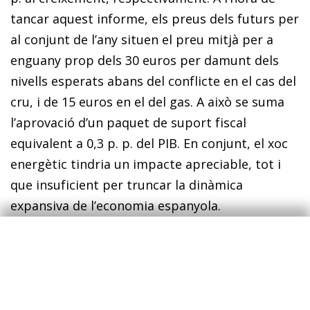
tancar aquest informe, els preus dels futurs per
al conjunt de l’any situen el preu mitjà per a
enguany prop dels 30 euros per damunt dels
nivells esperats abans del conflicte en el cas del
cru, i de 15 euros en el del gas. A això se suma
l’aprovació d’un paquet de suport fiscal
equivalent a 0,3 p. p. del PIB. En conjunt, el xoc
energètic tindria un impacte apreciable, tot i
que insuficient per truncar la dinàmica
expansiva de l’economia espanyola.
No obstant això, el temps juga en contra
d’aquest escenari d’impacte més moderat. El
tancament de l’estret d’Ormuz ha generat un
dèficit significatiu en la producció global de