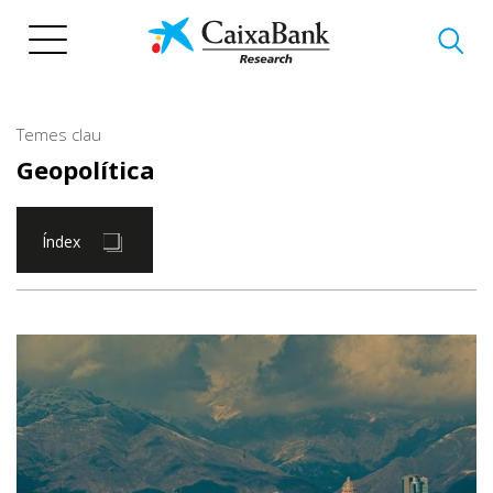
Vés
al
contingut
Temes clau
Geopolítica
Índex