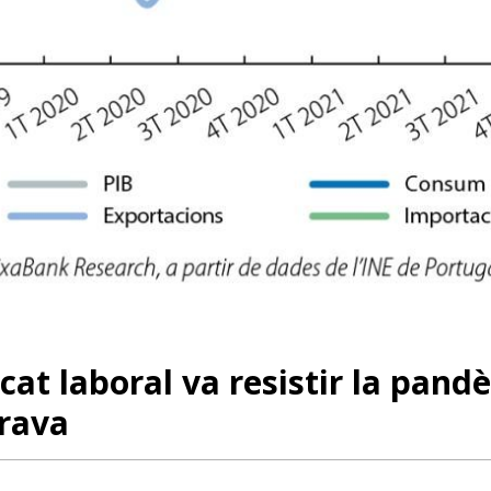
w window)
cat laboral va resistir la pand
erava