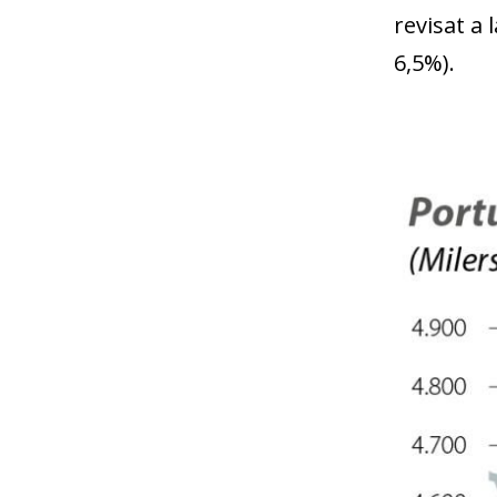
revisat a 
6,5%).