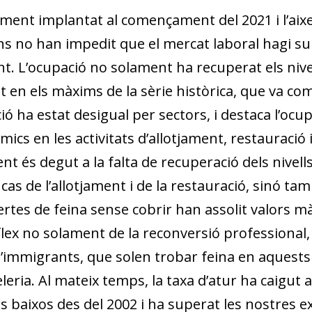
ament implantat al començament del 2021 i l’aix
ons no han impedit que el mercat laboral hagi s
. L’ocupació no solament ha recuperat els nivells
 en els màxims de la sèrie històrica, que va com
ó ha estat desigual per sectors, i destaca l’ocup
ics en les activitats d’allotjament, restauraci
t és degut a la falta de recuperació dels nivells
cas de l’allotjament i de la restauració, sinó ta
fertes de feina sense cobrir han assolit valors m
flex no solament de la reconversió professional,
immigrants, que solen trobar feina en aquests 
leria. Al mateix temps, la taxa d’atur ha caigut a
és baixos des del 2002 i ha superat les nostres 