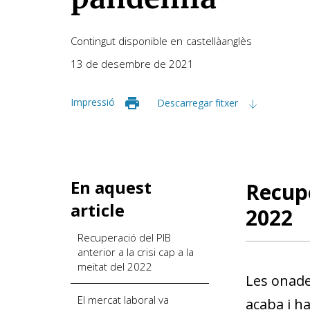
Contingut disponible en
castellà
anglès
13 de desembre de 2021
Impressió
Descarregar fitxer
En aquest
Recupe
article
2022
Recuperació del PIB
anterior a la crisi cap a la
meitat del 2022
Les onade
El mercat laboral va
acaba i h