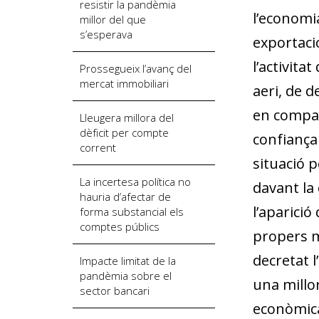
resistir la pandèmia
l’economi
millor del que
s’esperava
exportaci
l’activita
Prossegueix l’avanç del
mercat immobiliari
aeri, de 
en compar
Lleugera millora del
dèficit per compte
confiança
corrent
situació p
La incertesa política no
davant la 
hauria d’afectar de
l’aparició
forma substancial els
comptes públics
propers m
decretat 
Impacte limitat de la
pandèmia sobre el
una millor
sector bancari
econòmica