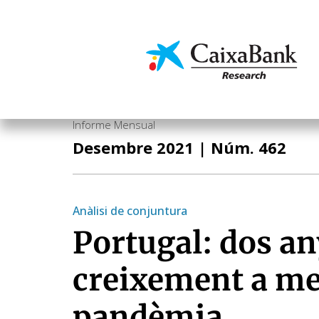
Vés
al
contingut
Economia i mercats
Informe Mensual
Desembre 2021
| Núm. 462
Anàlisi de conjuntura
Portugal: dos an
creixement a me
pandèmia