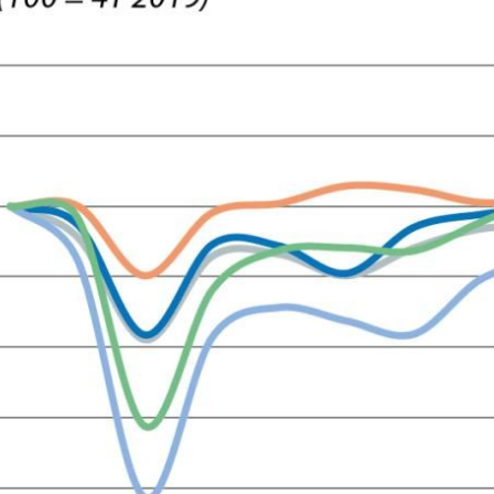
dow)
 window)