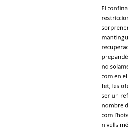
El confin
restricci
sorprenent
mantingut
recuperaci
prepandèm
no solamen
com en el 
fet, les o
ser un re
nombre d’
com l’hote
nivells m