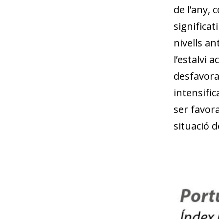
de l’any, 
significat
nivells an
l’estalvi
desfavora
intensifi
ser favor
situació d