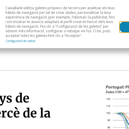
CaixaBank utilitza galetes pròpies i de tercers per analitzar els teus
Head
H
hàbits de navegació per tal de crear dades, personalitzar la teva
experiència de navegació (per exemple, l’idioma) i la publicitat, fins
i tot mostrar-te anuncis adaptats al perfil creat en funció dels teus
Anàlisi sectorial
Àrees geogràfiques
Public
hàbits de navegació. Fes clic a “Configuració de les galetes” per
obtenir més informació, configurar o rebutjar-ne l’ús. O bé, pots
acceptar totes les galetes fent clic a “Acceptar”.
Configuració de cookie
ys de
rcè de la