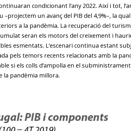
continuaran condicionant l’any 2022. Així i tot, l
iu –projectem un avanç del PIB del 4,9%–, la qua
teriors a la pandèmia. La recuperació del turism
 acumulat seran els motors del creixement i haur
bles esmentats. L’escenari continua estant subj
cada pels temors recents relacionats amb la pan
able si els colls d’ampolla en el subministramen
e la pandèmia millora.