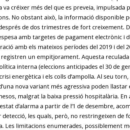
a va créixer més del que es preveia, impulsada p
ons. No obstant això, la informació disponible 
t després de dos trimestres de fort creixement. 
despesa amb targetes de pagament electrònic i 
ació amb els mateixos períodes del 2019 i del 2
 registren un empitjorament. Aquesta reculada re
olítica interna (eleccions anticipades el 30 de g
crisi energètica i els colls d’ampolla. Al seu torn
 d’una nova variant més agressiva poden llastar e
esos, malgrat la baixa pressió hospitalària. En
l’estat d’alarma a partir de l’1 de desembre, a
 detecció, les quals, però, no restringeixen de for
. Les limitacions enumerades, possiblement m