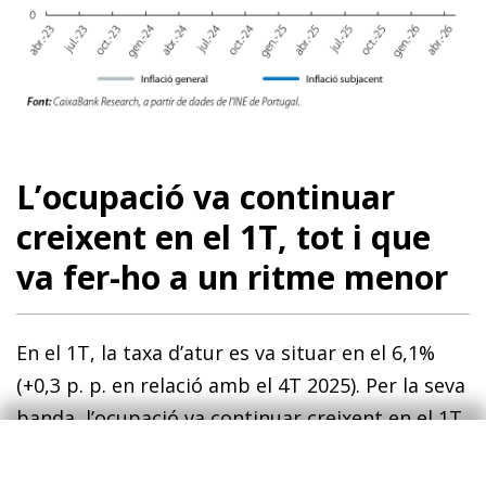
L’ocupació va continuar
creixent en el 1T, tot i que
va fer-ho a un ritme menor
En el 1T, la taxa d’atur es va situar en el 6,1%
(+0,3 p. p. en relació amb el 4T 2025). Per la seva
banda, l’ocupació va continuar creixent en el 1T
(el 2,3% interanual), un senyal positiu, tot i que
mostra una desacceleració en relació amb el