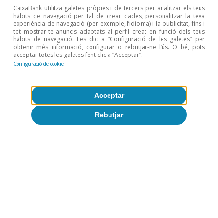
CaixaBank utilitza galetes pròpies i de tercers per analitzar els teus
hàbits de navegació per tal de crear dades, personalitzar la teva
Conjuntura de Portugal
experiència de navegació (per exemple, l’idioma) i la publicitat, fins i
tot mostrar-te anuncis adaptats al perfil creat en funció dels teus
Portugal: es recuperen els nivells de
hàbits de navegació. Fes clic a “Configuració de les galetes” per
confiança i l’ocupació es manté robusta
obtenir més informació, configurar o rebutjar-ne l’ús. O bé, pots
acceptar totes les galetes fent clic a “Acceptar”.
Configuració de cookie
CaixaBank Research
9 jul. 2026
Acceptar
Rebutjar