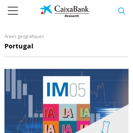
Vés
al
contingut
Àrees geogràfiques
Portugal