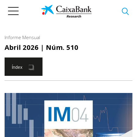
Vés
al
contingut
Informe Mensual
Abril 2026
| Núm. 510
Índex