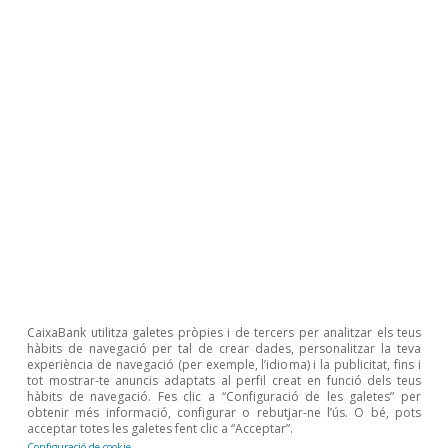
final de març, tant a les economies avançades
com a les emergents, i la majoria dels índexs
presenten pèrdues des de l’inici de l’any. Les
caigudes van ser especialment importants a
Àsia, atesa la seva elevada dependència
energètica del Pròxim Orient. A nivell sectorial,
gairebé tots els sectors van registrar pèrdues,
amb caigudes destacades als sectors més
cíclics, com els industrials, el turisme i
l’immobiliari. Va destacar la relativa resiliència
dels sectors defensius, com les
utilities
, així com
del sector tecnològic nord-americà. Les grans
CaixaBank utilitza galetes pròpies i de tercers per analitzar els teus
hàbits de navegació per tal de crear dades, personalitzar la teva
companyies tecnològiques, que ja venien d’un
experiència de navegació (per exemple, l’idioma) i la publicitat, fins i
tot mostrar-te anuncis adaptats al perfil creat en funció dels teus
període de correcció previ al conflicte, a causa
hàbits de navegació. Fes clic a “Configuració de les galetes” per
obtenir més informació, configurar o rebutjar-ne l’ús. O bé, pots
de les elevades valoracions i dels dubtes sobre
acceptar totes les galetes fent clic a “Acceptar”.
Configuració de cookie