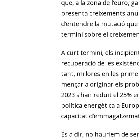
que, a la zona de l’euro, ga
presenta creixements anua
d’entendre la mutació que e
termini sobre el creixement,
A curt termini, els incipie
recuperació de les existènc
tant, millores en les prim
mençar a originar els prob
2023 s’han reduït el 25% e
política energètica a Europa
capacitat d’emmagatzemat
És a dir, no hauríem de ser