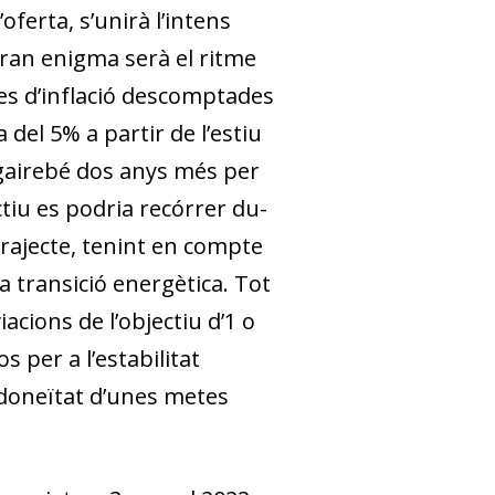
’oferta, s’unirà l’intens
 gran enigma serà el ritme
ves d’inflació descomptades
 del 5% a partir de l’estiu
 gairebé dos anys més per
ctiu es podria recórrer du­
trajecte, tenint en compte
la transició energètica. Tot
acions de l’objectiu d’1 o
s per a l’estabilitat
 idoneïtat d’unes metes