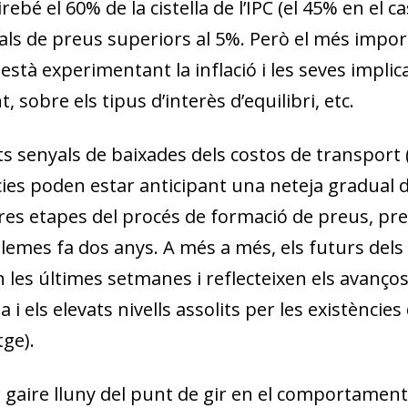
irebé el 60% de la cistella de l’IPC (el 45% en el c
ls de preus superiors al 5%. Però el més impor
stà experimentant la inflació i les seves implic
 sobre els tipus d’interès d’equilibri, etc.
nts senyals de baixades dels costos de transport (
ies poden estar anticipant una neteja gradual de
eres etapes del procés de formació de preus, pre
lemes fa dos anys. A més a més, els futurs dels 
n les últimes setmanes i reflecteixen els avanço
 i els elevats nivells assolits per les existències
ge).
 gaire lluny del punt de gir en el comportament 