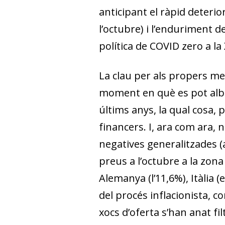
anticipant el ràpid deteri
l’octubre) i l’enduriment 
política de COVID zero a la
La clau per als propers mes
moment en què es pot albir
últims anys, la qual cosa, 
financers. I, ara com ara,
negatives gene­­ralitzades
preus a l’octubre a la zona
Alemanya (l’11,6%), Itàlia (
del procés inflacionista, 
xocs d’oferta s’han anat f