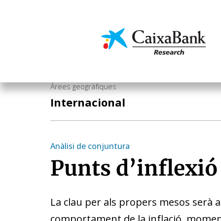
Vés
al
contingut
Economia i mercats
Àrees geogràfiques
Internacional
Anàlisi de conjuntura
Punts d’inflexió
La clau per als propers mesos serà ass
comportament de la inflació, moment