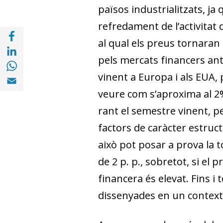
països industrialitzats, ja q
refredament de l’activitat 
Compartir a Facebook (opens in a new win
al qual els preus tornaran 
Compartir a with Linkedin (opens in a new
pels mercats financers antic
Compartir a with Whatsapp (opens in a ne
Compartir a Email (opens in a new window)
vinent a Europa i als EUA,
veure com s’aproxima al 2%.
rant el semestre vinent, p
factors de caràcter estructu
això pot posar a prova la t
de 2 p. p., sobretot, si el 
financera és elevat. Fins i
dissenyades en un context 