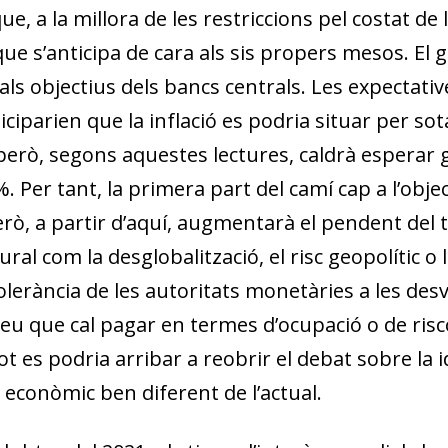
ue, a la millora de les restriccions pel costat de l
que s’anticipa de cara als sis propers mesos. El
dow)
als objectius dels bancs centrals. Les expectati
 window)
iparien que la inflació es podria si­­tuar per sota
w window)
 però, segons aquestes lectures, caldrà esperar
 Per tant, la primera part del camí cap a l’obje
erò, a partir d’aquí, augmentarà el pendent del 
ral com la desglobalització, el risc geopolític o 
olerància de les autoritats monetàries a les desvi
preu que cal pagar en termes d’ocupació o de risco
 tot es podria arribar a reobrir el debat sobre la
econòmic ben diferent de l’actual.