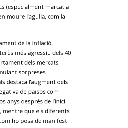
ics (especialment marcat a
en moure l’agulla, com la
ament de la inflació,
nterès més agressiu dels 40
mportament dels mercats
umulant sorpreses
als destaca l’augment dels
 negativa de països com
os anys després de l’inici
, mentre que els diferents
s, com ho posa de manifest