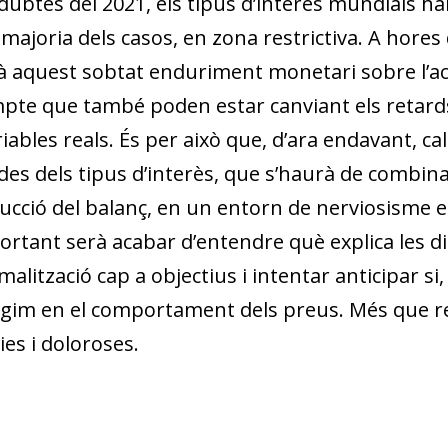
ubtes del 2021, els tipus d’interès mundials han
a majoria dels casos, en zona restrictiva. A hores 
à aquest sobtat enduriment monetari sobre l’acti
mpte que també poden estar canviant els retards
riables reals. És per això que, d’ara endavant, 
jades dels tipus d’interès, que s’haurà de comb
cció del balanç, en un entorn de nerviosisme e
ortant serà acabar d’entendre què explica les di
lització cap a objectius i intentar anticipar si
ègim en el comportament dels preus. Més que re
es i doloroses.