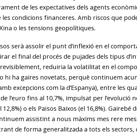
orament de les expectatives dels agents econòm
de les condicions financeres. Amb riscos que pod
 Xina o les tensions geopolítiques.
os serà assolir el punt d’inflexió en el comport
ar el final del procés de pujades dels tipus d’i
previsiblement, reduiria la volatilitat en el co
 no hi ha gaires novetats, perquè continuem ac
 (amb excepcions com la d’Espanya), entre les qu
 de l’euro fins al 10,7%, impulsat per l’evolució
el 12,8%) o els Països Baixos (el 16,8%). Gairebé d
continuem assistint a nous màxims mes rere mes
iltrant de forma generalitzada a tots els sector