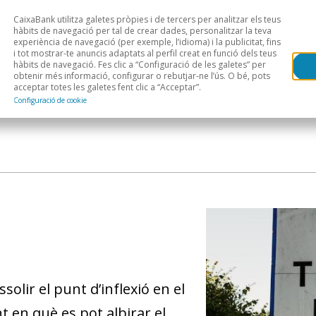
CaixaBank utilitza galetes pròpies i de tercers per analitzar els teus
Head
H
hàbits de navegació per tal de crear dades, personalitzar la teva
experiència de navegació (per exemple, l’idioma) i la publicitat, fins
i tot mostrar-te anuncis adaptats al perfil creat en funció dels teus
Anàlisi sectorial
Àrees geogràfiques
Public
hàbits de navegació. Fes clic a “Configuració de les galetes” per
obtenir més informació, configurar o rebutjar-ne l’ús. O bé, pots
acceptar totes les galetes fent clic a “Acceptar”.
Configuració de cookie
olir el punt d’inflexió en el
 en què es pot albirar el