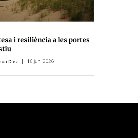
esa i resiliència a les portes
stiu
10 jun. 2026
món Díez