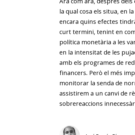
Ara com ara, després dels d
la qual cosa els situa, en l
encara quins efectes tindr
curt termini, tenint en co
política monetària a les va
en la intensitat de les pu
amb els programes de redu
financers. Però el més imp
monitorar la senda de norma
assistirem a un canvi de r
sobrereaccions innecessàri