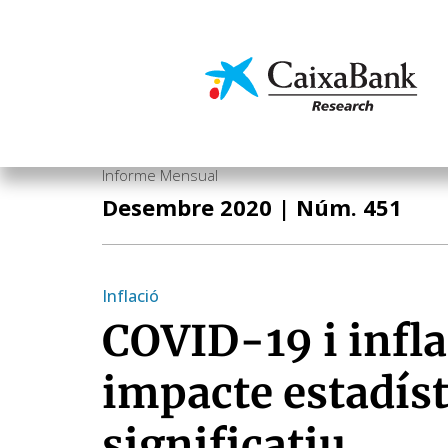
Vés
al
contingut
Economia i mercats
Informe Mensual
Desembre 2020
| Núm. 451
Inflació
COVID-19 i infla
impacte estadís
significatiu