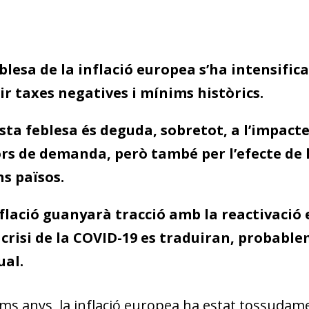
blesa de la inflació europea s’ha intensifica
ir taxes negatives i mínims històrics.
ta feblesa és deguda, sobretot, a l’impacte
rs de demanda, però també per l’efecte de l
s països.
flació guanyarà tracció amb la reactivació e
 crisi de la COVID-19 es traduiran, probabl
ual.
ims anys, la inflació europea ha estat tossudament