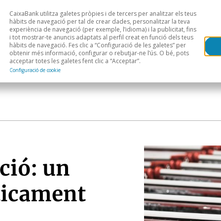
CaixaBank utilitza galetes pròpies i de tercers per analitzar els teus
Head
H
hàbits de navegació per tal de crear dades, personalitzar la teva
experiència de navegació (per exemple, l’idioma) i la publicitat, fins
i tot mostrar-te anuncis adaptats al perfil creat en funció dels teus
Anàlisi sectorial
Àrees geogràfiques
Public
hàbits de navegació. Fes clic a “Configuració de les galetes” per
obtenir més informació, configurar o rebutjar-ne l’ús. O bé, pots
acceptar totes les galetes fent clic a “Acceptar”.
Configuració de cookie
ció: un
ticament