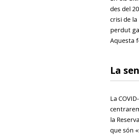
des del 20
crisi de l
perdut gai
Aquesta f
La sen
La COVID-1
centrarem
la Reserva
que són «