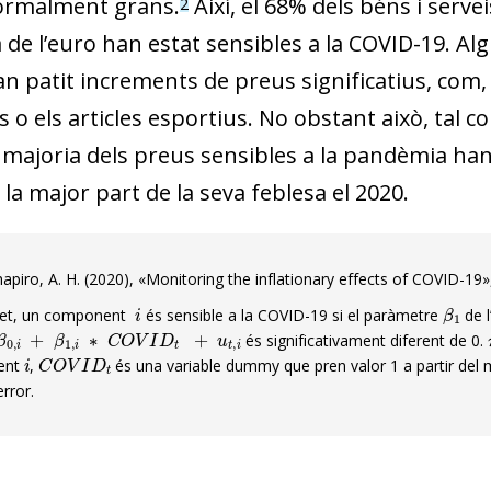
ormalment grans.
Així, el 68% dels béns i servei
2
a de l’euro han estat sensibles a la COVID-19. 
n patit increments de preus significatius, com
s o els articles esportius. No obstant això, tal c
a majoria dels preus sensibles a la pandèmia han e
la major part de la seva feblesa el 2020.
apiro, A. H. (2020), «Monitoring the inflationary effects of COVID-19
i
β
1
ret, un component
és sensible a la COVID-19 si el paràmetre
de l
,
i
+
β
1
,
i
∗
C
O
V
I
D
t
+
u
t
,
i
és significativament diferent de 0.
i
C
O
V
I
D
t
ent
,
és una variable dummy que pren valor 1 a partir del m
rror.
dow)
 window)