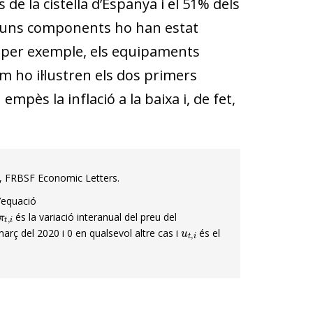
s de la cistella d’Espanya i el 51% dels
Alguns components ho han estat
, per exemple, els equipaments
om ho il·lustren els dos primers
mpès la inflació a la baixa i, de fet,
», FRBSF Economic Letters.
’equació
π
t
,
i
és la variació interanual del preu del
u
t
,
i
arç del 2020 i 0 en qualsevol altre cas i
és el