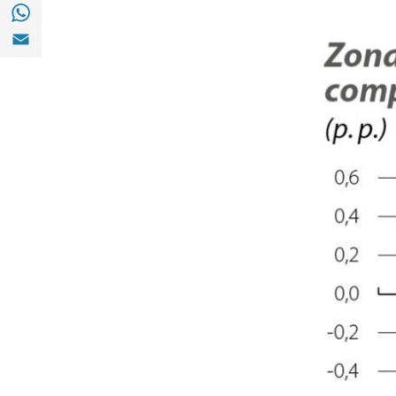
Compartir a with Whatsapp (opens in a ne
Compartir a Email (opens in a new window)