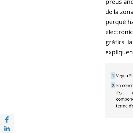
preus an
de la zon
perquè ha
electrònic
gràfics, l
expliquen 
1
Vegeu Sh
2
En conc
π
t
,
i
=
β
0
compon
terme d’e
Compartir a Facebook (opens in a new win
Compartir a with Linkedin (opens in a new