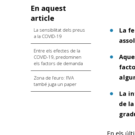
En aquest
article
La fe
La sensibilitat dels preus
a la COVID-19
assol
Entre els efectes de la
Aques
COVID-19, predominen
els factors de demanda
facto
algun
Zona de l’euro: l’IVA
també juga un paper
La in
de la
grad
En els últ