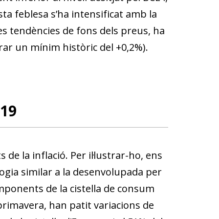
ta feblesa s’ha intensificat amb la
 les tendències de fons dels preus, ha
trar un mínim històric del +0,2%).
-19
e la inflació. Per il·lustrar-ho, ens
ogia similar a la desenvolupada per
mponents de la cistella de consum
primavera, han patit variacions de