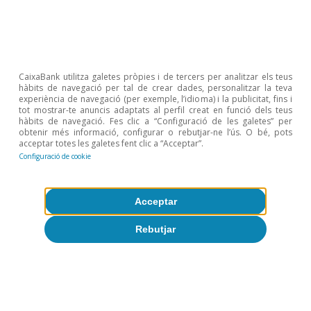
cistella de l’IPC. Es defineixen com a exposició baixa les
classes amb una ràtio de consum d’energia sobre
producció per sota de la mitjana (el 2,4%); com a
exposició mitjana, les que presenten una ràtio entre la
mitjana i el percentil 75 (entre el 2,4% i el 4,1%), i, com
a exposició elevada, les que presenten una ràtio
CaixaBank utilitza galetes pròpies i de tercers per analitzar els teus
hàbits de navegació per tal de crear dades, personalitzar la teva
superior al 4,1%. Si excloem l’energia, els aliments i el
experiència de navegació (per exemple, l’idioma) i la publicitat, fins i
transport de passatgers terrestre, ferroviari i combinat,
tot mostrar-te anuncis adaptats al perfil creat en funció dels teus
els pesos sobre la cistella de consum de cada
hàbits de navegació. Fes clic a “Configuració de les galetes” per
agrupació són: exposició baixa, el 51,5%; exposició
obtenir més informació, configurar o rebutjar-ne l’ús. O bé, pots
mitjana, el 38,7%, i exposició elevada, el 9,8%.
acceptar totes les galetes fent clic a “Acceptar”.
Configuració de cookie
2
La inflació nucli completa es va situar en el 4,4% al
desembre. En excloure els serveis de transport de
passatgers per carretera i per ferrocarril, la inflació se
situa en el 4,7%.
Acceptar
Rebutjar
Temes clau