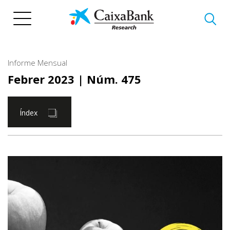
Vés
al
contingut
Informe Mensual
Febrer 2023
| Núm. 475
Índex