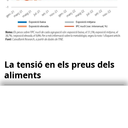
La tensió en els preus dels
aliments
En la nostra anàlisi dels efectes indirectes de
l’energia, deixem fora els aliments, ja que l’alça
de costos que estan experimentant els
productors agroalimentaris va més enllà del xoc