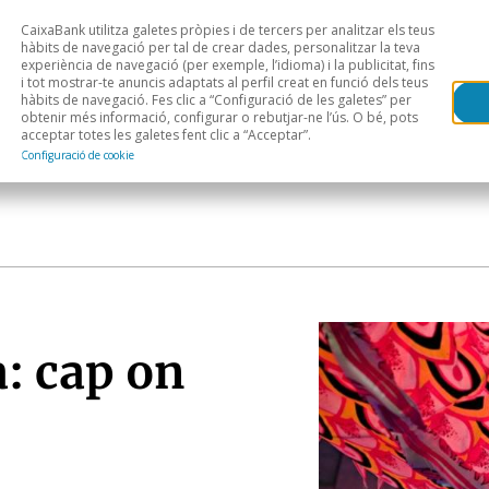
CaixaBank utilitza galetes pròpies i de tercers per analitzar els teus
Head
H
hàbits de navegació per tal de crear dades, personalitzar la teva
experiència de navegació (per exemple, l’idioma) i la publicitat, fins
i tot mostrar-te anuncis adaptats al perfil creat en funció dels teus
Anàlisi sectorial
Àrees geogràfiques
Public
hàbits de navegació. Fes clic a “Configuració de les galetes” per
obtenir més informació, configurar o rebutjar-ne l’ús. O bé, pots
acceptar totes les galetes fent clic a “Acceptar”.
Configuració de cookie
a: cap on