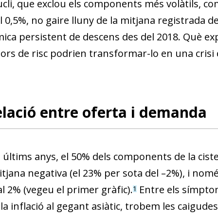
ucli, que exclou els components més volàtils, com 
 0,5%, no gaire lluny de la mitjana registrada d
ca persistent de descens des del 2018. Què explic
ors de risc podrien transformar-lo en una crisi 
lació entre oferta i demanda
s últims anys, el 50% dels components de la cis
itjana negativa (el 23% per sota del –2%), i nomé
l 2% (vegeu el primer gràfic).
Entre els símpto
1
la inflació al gegant asiàtic, trobem les caigude