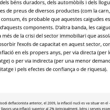
dels béns duradors, dels automòbils i dels llogu
es de preus de diversos productes (com la carn, l’o
e consum, és probable que aquestes caigudes es 
at d’aquests components. D’altra banda, les caig
és de la crisi del sector immobiliari que assola
sorbir l’excés de capacitat en aquest sector, co
nflació en els propers anys, per via directa (per 
tatge) o per via indirecta (per una menor deman
tatge i pels efectes de confiança o de riquesa).
sodi deflacionista anterior, el 2009, la inflació nucli es va situar en 
llavors una inflació superior al 2% (principalment, béns i serveis esse