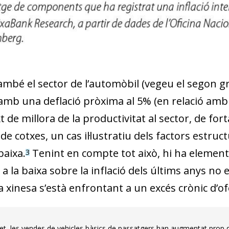
ambé el sector de l’automòbil (vegeu el segon g
amb una deflació pròxima al 5% (en relació amb 
 de millora de la productivitat al sector, de for
 cotxes, un cas il·lustratiu dels factors estructu
baixa.
Tenint en compte tot això, hi ha element
3
a la baixa sobre la inflació dels últims anys no 
 xinesa s’està enfrontant a un excés crònic d’of
et, les vendes de vehicles bàsics de passatgers han augmentat prop d