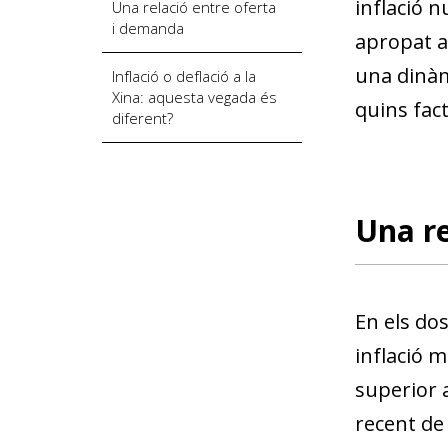
inflació n
Una relació entre oferta
i demanda
apropat al
una dinàmi
Inflació o deflació a la
Xina: aquesta vegada és
quins fact
diferent?
Una re
En els do
inflació m
superior a
recent de 