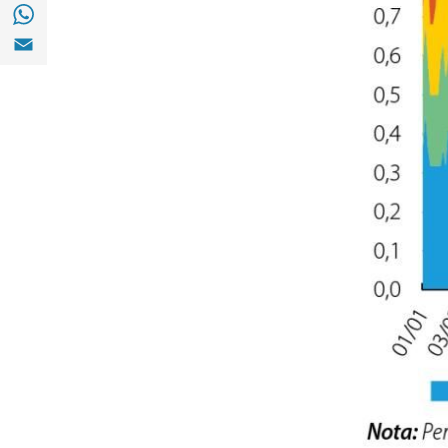
Compartir a with Whatsapp (opens in a ne
Compartir a Email (opens in a new window)