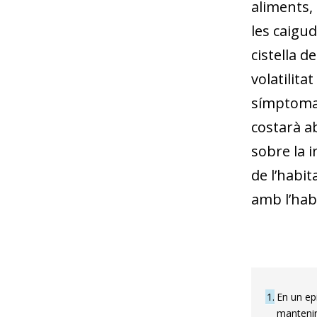
aliments, 
les caigud
cistella d
volatilit
símptoma m
costarà ab
sobre la i
de l’habi
amb l’habi
1
En un epi
mantenir 