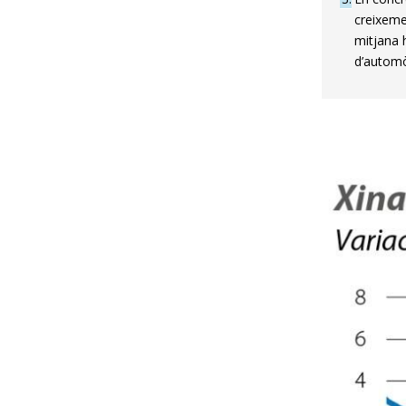
creixeme
mitjana 
d’automò