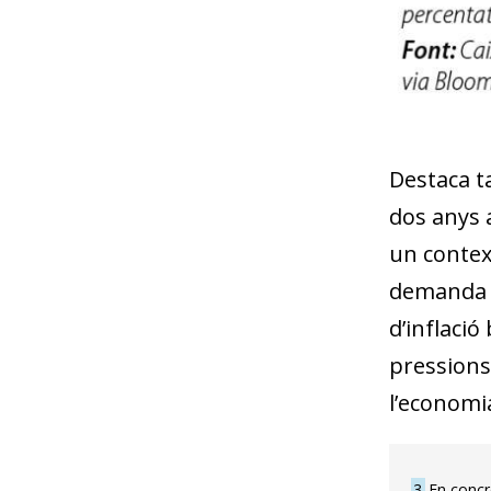
Destaca t
dos anys 
un context
demanda de
d’inflació 
pressions 
l’economia
3
En concr