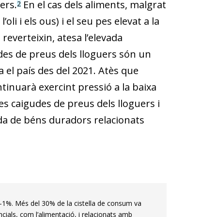
ers.
En el cas dels aliments, malgrat
2
li i els ous) i el seu pes elevat a la
reverteixin, atesa l’elevada
udes de preus dels lloguers són un
 el país des del 2021. Atès que
ntinuarà exercint pressió a la baixa
les caigudes de preus dels lloguers i
da de béns duradors relacionats
el –1%. Més del 30% de la cistella de consum va
ncials, com l’alimentació, i relacionats amb