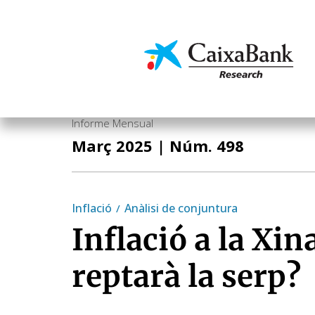
Vés
al
contingut
Economia i mercats
Informe Mensual
Març 2025
| Núm. 498
Inflació
Anàlisi de conjuntura
Inflació a la Xin
reptarà la serp?