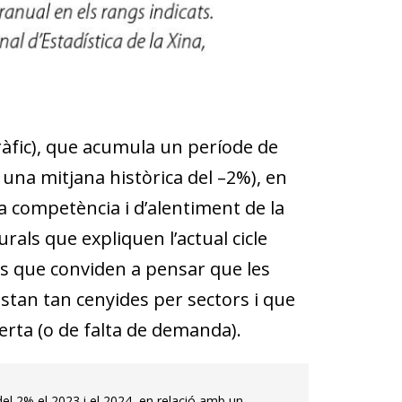
ràfic), que acumula un període de
una mitjana històrica del –2%), en
ta competència i d’alentiment de la
rals que expliquen l’actual cicle
s que conviden a pensar que les
estan tan cenyides per sectors i que
erta (o de falta de demanda).
el 2% el 2023 i el 2024, en relació amb un