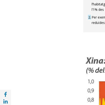
l’habitat
l’1% des 
2
Per exem
reduïdes
Compartir a Facebook (opens in a new win
Compartir a with Linkedin (opens in a new