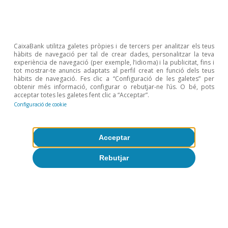
ser del 2,3%. La inflació dels serveis relacionats amb les
assegurances també té inèrcia, perquè es veu afectada
per la inflació passada dels productes assegurats.
2
El 2022, França va optar per intervencions directes
CaixaBank utilitza galetes pròpies i de tercers per analitzar els teus
sobre el preu del gas. Així, el tensionament dels seus
hàbits de navegació per tal de crear dades, personalitzar la teva
experiència de navegació (per exemple, l’idioma) i la publicitat, fins i
preus energètics va ser menor a curt termini, però
tot mostrar-te anuncis adaptats al perfil creat en funció dels teus
també ho ha estat la distensió posterior.
hàbits de navegació. Fes clic a “Configuració de les galetes” per
obtenir més informació, configurar o rebutjar-ne l’ús. O bé, pots
3
En termes d’IPC harmonitzat, la inflació espanyola va
acceptar totes les galetes fent clic a “Acceptar”.
ser semblant a la de la zona de l’euro en béns
Configuració de cookie
industrials no energètics i en serveis (0,3 p. p. inferior en
el primer cas i 0,2 p. p. superior en el segon), més baixa
Acceptar
en aliments processats (1,0 p. p.) i clarament superior
en aliments no processats (2,4 p. p.) i en energia (4,6 p.
Rebutjar
p.).
Articles relacionats