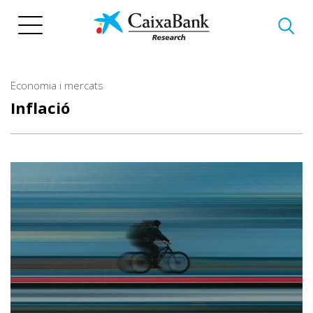
Vés
al
contingut
Economia i mercats
Inflació