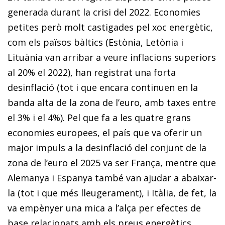
generada durant la crisi del 2022. Economies
petites però molt castigades pel xoc energètic,
com els països bàltics (Estònia, Letònia i
Lituània van arribar a veure inflacions superiors
al 20% el 2022), han registrat una forta
desinflació (tot i que encara continuen en la
banda alta de la zona de l’euro, amb taxes entre
el 3% i el 4%). Pel que fa a les quatre grans
economies europees, el país que va oferir un
major impuls a la desinflació del conjunt de la
zona de l’euro el 2025 va ser França, mentre que
Alemanya i Espanya també van ajudar a abaixar-
la (tot i que més lleugerament), i Itàlia, de fet, la
va empènyer una mica a l’alça per efectes de
base relacionats amb els preus energètics.