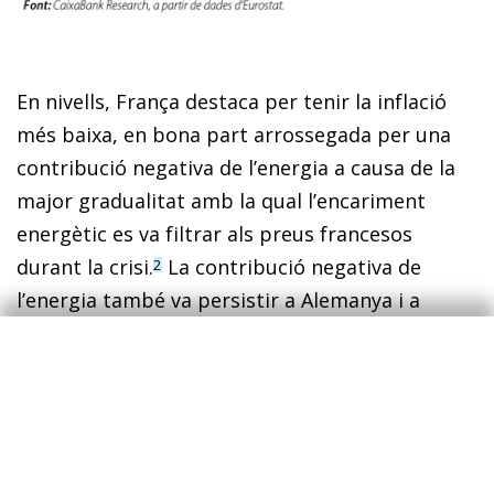
En nivells, França destaca per tenir la inflació
més baixa, en bona part arrossegada per una
contribució negativa de l’energia a causa de la
major gradualitat amb la qual l’encariment
energètic es va filtrar als preus francesos
durant la crisi.
La contribució negativa de
2
l’energia també va persistir a Alemanya i a
Itàlia, països on la dependència energètica de
Rússia va provocar, inicialment, un encariment
de l’energia relativament superior (l’IPC
energètic va repuntar el 35% a Alemanya i el
51% a Itàlia en el conjunt del 2022), tot i que,