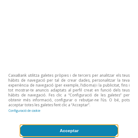
CaixaBank utilitza galetes pròpies i de tercers per analitzar els teus
hàbits de navegació per tal de crear dades, personalitzar la teva
Pressions inflacionistes
experiència de navegació (per exemple, l’idioma) i la publicitat, fins i
tot mostrar-te anuncis adaptats al perfil creat en funció dels teus
hàbits de navegació. Fes clic a “Configuració de les galetes” per
obtenir més informació, configurar o rebutjar-ne l’ús. O bé, pots
acceptar totes les galetes fent clic a “Acceptar”.
Configuració de cookie
Tot sobre Temes clau
Acceptar
Articles relacionats