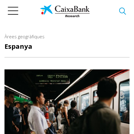
Vés
al
contingut
Àrees geogràfiques
Espanya