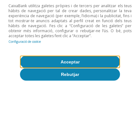
CaixaBank utilitza galetes pròpies i de tercers per analitzar els teus
hàbits de navegació per tal de crear dades, personalitzar la teva
experiència de navegació (per exemple, l’idioma) i la publicitat, fins i
tot mostrar-te anuncis adaptats al perfil creat en funció dels teus
hàbits de navegació. Fes clic a “Configuració de les galetes” per
obtenir més informació, configurar o rebutjar-ne l’ús. O bé, pots
acceptar totes les galetes fent clic a “Acceptar”.
Configuració de cookie
Acceptar
Rebutjar
Intel·ligència artificial (IA)
Intel·ligència artificial: una perspectiva
del costat de l’oferta
Isabela Lara White
Luís Pinheiro de Matos
11 maig 2026