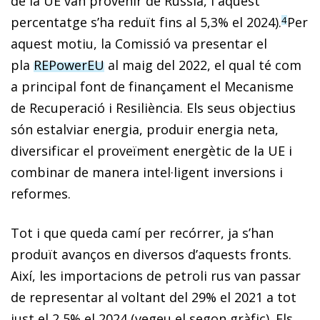
de la UE van provenir de Rússia, i aquest
percentatge s’ha reduït fins al 5,3% el 2024).
Per
4
aquest motiu, la Comissió va presentar el
pla
REPowerEU
al maig del 2022, el qual té com
a principal font de finançament el Mecanisme
de Recuperació i Resiliència. Els seus objectius
són estalviar energia, produir energia neta,
diversificar el proveïment energètic de la UE i
combinar de manera intel·ligent inversions i
reformes.
Tot i que queda camí per recórrer, ja s’han
produït avanços en diversos d’aquests fronts.
Així, les importacions de petroli rus van passar
de representar al voltant del 29% el 2021 a tot
just el 2,5% el 2024 (vegeu el segon gràfic). Els