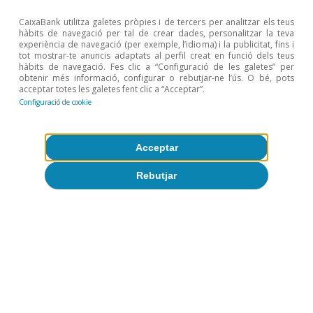
finalització dels contractes a llarg termini abans que
acabi el 2027.
CaixaBank utilitza galetes pròpies i de tercers per analitzar els teus
3
La taxa de dependència energètica mostra la proporció
hàbits de navegació per tal de crear dades, personalitzar la teva
d’energia que una economia ha d’importar. Es defineix
experiència de navegació (per exemple, l’idioma) i la publicitat, fins i
tot mostrar-te anuncis adaptats al perfil creat en funció dels teus
com les importacions netes d’energia dividides per
hàbits de navegació. Fes clic a “Configuració de les galetes” per
l’energia bruta disponible, expressada en percentatge.
obtenir més informació, configurar o rebutjar-ne l’ús. O bé, pots
4
Es calcula amb l’import en euros de les importacions.
acceptar totes les galetes fent clic a “Acceptar”.
Consultant la base de dades d’Eurostat (ds-045409) i
Configuració de cookie
tenint en compte els següents productes: 2701, 2709,
2710, 271111, 271121, 284410, 284420 i 840130.
Acceptar
Temes clau
Rebutjar