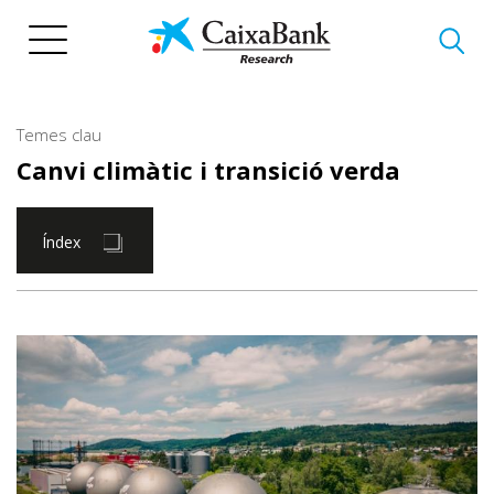
Vés
al
contingut
Temes clau
Canvi climàtic i transició verda
Índex