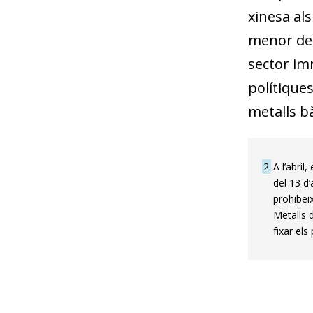
xinesa als
menor dem
sector imm
polítiques
metalls bà
2
A l’abril
del 13 d’
prohibei
Metalls 
fixar els