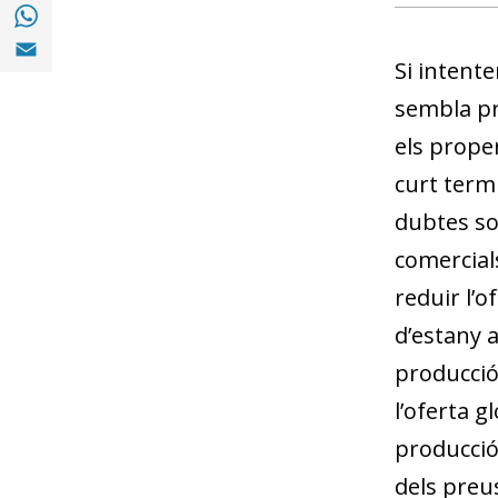
Compartir a with Whatsapp (opens in a ne
Compartir a Email (opens in a new window)
Si intente
sembla pr
els prope
curt termi
dubtes sob
comercials
reduir l’o
d’estany 
producció
l’oferta g
producció 
dels preus