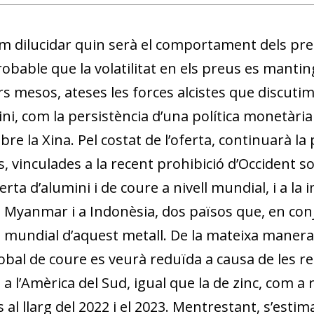
w window)
m dilucidar quin serà el comportament dels preus
obable que la volatilitat en els preus es mant
rs mesos, ateses les forces alcistes que discuti
ni, com la persistència d’una política monetària r
re la Xina. Pel costat de l’oferta, continuarà la 
, vinculades a la recent prohibició d’Occident s
ferta d’alumini i de coure a nivell mundial, i a la 
a Myanmar i a Indonèsia, dos països que, en con
 mundial d’aquest metall. De la mateixa manera
lobal de coure es veurà reduïda a causa de les ret
a l’Amèrica del Sud, igual que la de zinc, com a
 al llarg del 2022 i el 2023. Mentrestant, s’esti