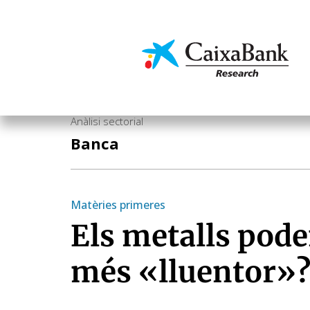
Vés
al
contingut
Economia i mercats
Anàlisi sectorial
Banca
Matèries primeres
Els metalls pod
més «lluentor»