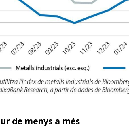
dow)
tur de menys a més
 window)