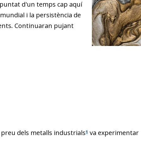
repuntat d'un temps cap aquí
t mundial i la persistència de
ents. Continuaran pujant
l preu dels metalls industrials
va experimentar u
1