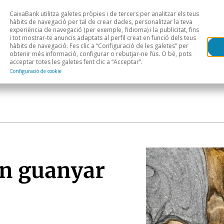
CaixaBank utilitza galetes pròpies i de tercers per analitzar els teus
Head
H
hàbits de navegació per tal de crear dades, personalitzar la teva
experiència de navegació (per exemple, l’idioma) i la publicitat, fins
i tot mostrar-te anuncis adaptats al perfil creat en funció dels teus
Anàlisi sectorial
Àrees geogràfiques
Public
hàbits de navegació. Fes clic a “Configuració de les galetes” per
obtenir més informació, configurar o rebutjar-ne l’ús. O bé, pots
acceptar totes les galetes fent clic a “Acceptar”.
Configuració de cookie
en guanyar
?