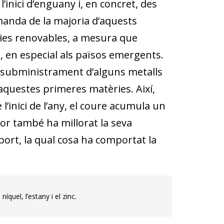
’inici d’enguany i, en concret, des
manda de la majoria d’aquests
rgies reno­­vables, a mesura que
ial, en especial als països emergents.
el subministrament d’alguns metalls
d’aquestes primeres matèries. Així,
l’inici de l’any, el coure acumula un
ctor també ha millorat la seva
sport, la qual cosa ha comportat la
íquel, l’estany i el zinc.