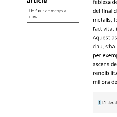
article
feblesa de
del final
Un futur de menys a
més
metalls, f
l’activita
Aquest as
clau, s’ha
per exempl
ascens del
rendibilit
millora de
1
L’índex d