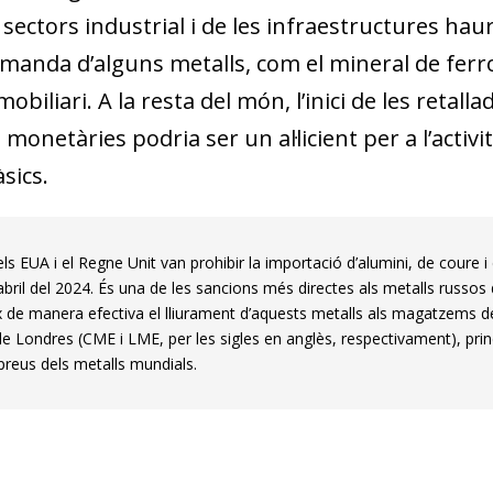
 sectors industrial i de les infraestructures ha
anda d’alguns metalls, com el mineral de ferro,
obiliari. A la resta del món, l’inici de les retalla
 monetàries podria ser un al·licient per a l’acti
sics.
, els EUA i el Regne Unit van prohibir la importació d’alumini, de coure 
abril del 2024. És una de les sancions més directes als metalls russos d
x de manera efectiva el lliurament d’aquests metalls als magatzems de
de Londres (CME i LME, per les sigles en anglès, respectivament), prin
 preus dels metalls mundials.