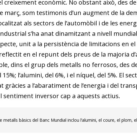
l creixement econòmic. No obstant això, des de l
 de març, som testimonis d’un augment de la de
o­­calitzat als sectors de l’automòbil i de les ene
t industrial s’ha anat di­­­­namitzant a nivell mund
pecte, unit a la persistència de limitacions en 
 reflectit en el repunt dels preus de la majoria 
e, dins el grup dels metalls no ferrosos, des de 
 15%; l’alumini, del 6%, i el níquel, del 5%. El se
at gràcies a l’abaratiment de l’energia i del tran
l sentiment inversor cap a aquests actius.
e metalls bàsics del Banc Mundial inclou l’alumini, el coure, el plom, el n