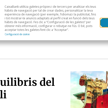
CaixaBank utilitza galetes pròpies i de tercers per analitzar els teus
Head
H
hàbits de navegació per tal de crear dades, personalitzar la teva
experiència de navegació (per exemple, l’idioma) i la publicitat, fins
i tot mostrar-te anuncis adaptats al perfil creat en funció dels teus
Anàlisi sectorial
Àrees geogràfiques
Public
hàbits de navegació. Fes clic a “Configuració de les galetes” per
obtenir més informació, configurar o rebutjar-ne l’ús. O bé, pots
acceptar totes les galetes fent clic a “Acceptar”.
Configuració de cookie
uilibris del
li