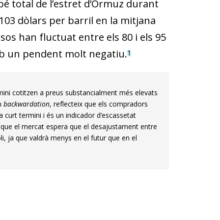
bé total de l’estret d’Ormuz durant
 103 dòlars per barril en la mitjana
s han fluctuat entre els 80 i els 95
mb un pendent molt negatiu.
1
rmini cotitzen a preus substancialment més elevats
om
backwardation
, reflecteix que els compradors
 curt termini i és un indicador d’escassetat
 que el mercat espera que el desajustament entre
i, ja que valdrà menys en el futur que en el