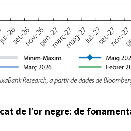
cat de l’or negre: de fonament
dow)
 window)