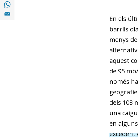
Compartir a with Whatsapp (opens in a ne
Compartir a Email (opens in a new window)
En els últ
barrils d
menys de 
alternativ
aquest co
de 95 mb/d
només ha 
geografie
dels 103 m
una caigu
en alguns
excedent d