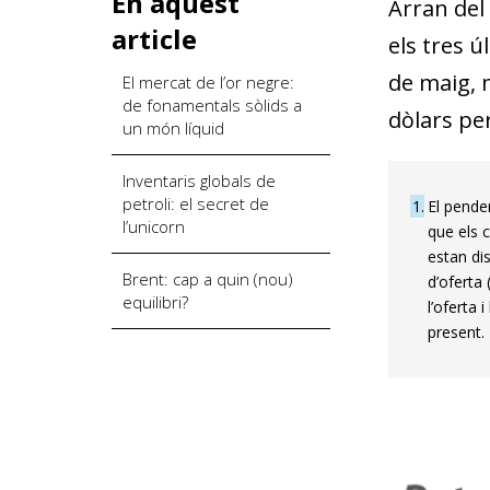
En aquest
Arran del 
article
els tres ú
de maig, 
El mercat de l’or negre:
de fonamentals sòlids a
dòlars pe
un món líquid
Inventaris globals de
petroli: el secret de
1
El pende
l’unicorn
que els 
estan dis
Brent: cap a quin (nou)
d’oferta
equilibri?
l’oferta
present.