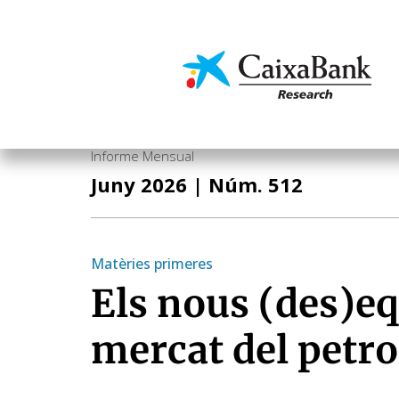
Vés
al
contingut
Economia i mercats
Informe Mensual
Juny 2026
| Núm. 512
Matèries primeres
Els nous (des)eq
mercat del petro