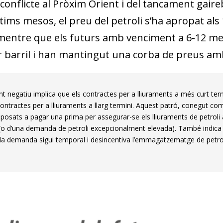
conflicte al Pròxim Orient i del tancament gaire
ltims mesos, el preu del petroli s’ha apropat als
mentre que els futurs amb venciment a 6-12 meso
r barril i han mantingut una corba de preus a
nt negatiu implica que els contractes per a lliuraments a més curt te
contractes per a lliuraments a llarg termini. Aquest patró, conegut c
posats a pagar una prima per assegurar-se els lliuraments de petroli a
 (o d’una demanda de petroli excepcionalment elevada). També indica
 i la demanda sigui temporal i desincentiva l’emmagatzematge de petrol