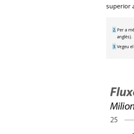
superior a
2
Per a més
anglès).
3
Vegeu e