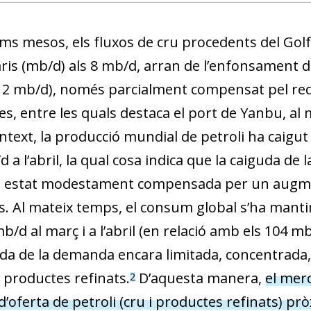
w window)
ims mesos, els fluxos de cru procedents del Golf
iaris (mb/d) als 8 mb/d, arran de l’enfonsament 
2 mb/d), només parcialment compensat pel redi
es, entre les quals destaca el port de Yanbu, al 
ntext, la producció mundial de petroli ha caigu
 a l’abril, la qual cosa indica que la caiguda de 
estat modestament compensada per un augment
s. Al mateix temps, el consum global s’ha mantin
b/d al març i a l’abril (en relació amb els 104 m
da de la demanda encara limitada, concentrada, s
 productes refinats.
D’aquesta manera,
el mer
2
’oferta de petroli (cru i productes refinats) pr