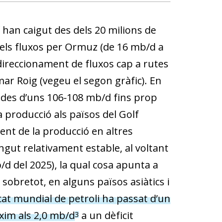
 han caigut des dels 20 milions de
dels fluxos per Ormuz (de 16 mb/d a
reccionament de fluxos cap a rutes
mar Roig (vegeu el segon gràfic). En
t des d’uns 106-108 mb/d fins prop
la producció als països del Golf
 de la producció en altres
gut relativament estable, al voltant
b/d del 2025), la qual cosa apunta a
obretot, en alguns països asiàtics i
cat mundial de petroli ha passat d’un
òxim als 2,0 mb/d
a un dèficit
3