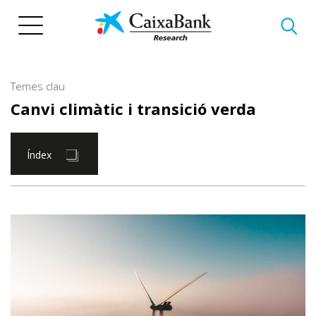
Vés
al
contingut
Temes clau
Canvi climàtic i transició verda
Índex