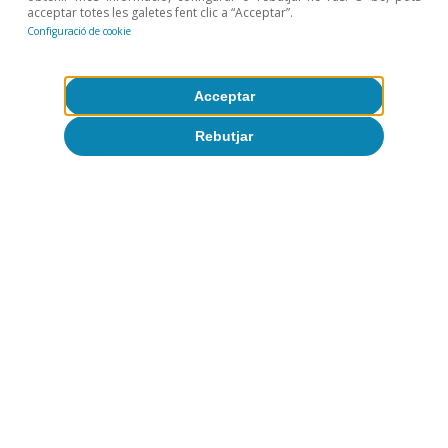
del conflicte al Pròxim Orient, ja s’ha encarit gairebé el
acceptar totes les galetes fent clic a “Acceptar”.
17%.
Configuració de cookie
Temes clau
Acceptar
Rebutjar