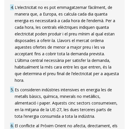
4
L’electricitat no es pot emmagatzemar fàcilment, de
manera que, a Europa, es calcula cada dia quanta
energia es necessitarà a cada hora de l’endemà. Per a
cada hora, les centrals elèctriques indiquen quanta
electricitat poden produir i el preu mínim al qual estan
disposades a oferir-la. Llavors el mercat ordena
aquestes ofertes de menor a major preu i les va
acceptant fins a cobrir tota la demanda prevista.
L’última central necessària per satisfer la demanda,
habitualment la més cara entre les que entren, és la
que determina el preu final de l’electricitat per a aquesta
hora.
5
Es consideren indústries intensives en energia les de
metalls bàsics, química, minerals no metàl·lics,
alimentació i paper. Aquests cinc sectors consumeixen,
en la mitjana de la UE-27, les dues terceres parts de
tota l’energia consumida a tota la indústria.
6
El conflicte al Pròxim Orient no afecta, directament, els