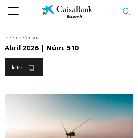
Vés
al
contingut
Informe Mensual
Abril 2026
| Núm. 510
Índex