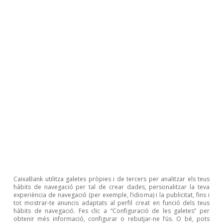
aquestes ofertes de menor a major preu i les va
acceptant fins a cobrir tota la demanda prevista.
L’última central necessària per satisfer la demanda,
habitualment la més cara entre les que entren, és la
que determina el preu final de l’electricitat per a aquesta
hora.
5
Es consideren indústries intensives en energia les de
metalls bàsics, química, minerals no metàl·lics,
alimentació i paper. Aquests cinc sectors consumeixen,
en la mitjana de la UE-27, les dues terceres parts de
tota l’energia consumida a tota la indústria.
6
El conflicte al Pròxim Orient no afecta, directament, els
preus del carbó, ja que la regió no és productora
d’aquesta primera matèria. No obstant això,
l’encariment o l’escassetat de cru i/o de gas pot
CaixaBank utilitza galetes pròpies i de tercers per analitzar els teus
provocar una certa substitució d’aquestes fonts
hàbits de navegació per tal de crear dades, personalitzar la teva
d’energia per carbó i pot pressionar-ne el preu a l’alça.
experiència de navegació (per exemple, l’idioma) i la publicitat, fins i
De fet, durant la crisi energètica del 2021-2022, el preu
tot mostrar-te anuncis adaptats al perfil creat en funció dels teus
hàbits de navegació. Fes clic a “Configuració de les galetes” per
del carbó es va multiplicar per quatre i, des de l’esclat
obtenir més informació, configurar o rebutjar-ne l’ús. O bé, pots