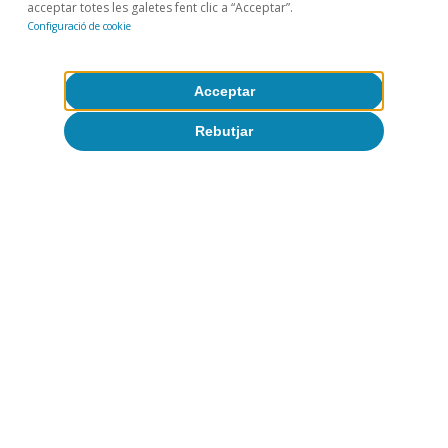
del conflicte al Pròxim Orient, ja s’ha encarit gairebé el
acceptar totes les galetes fent clic a “Acceptar”.
17%.
Configuració de cookie
Temes clau
Acceptar
Rebutjar