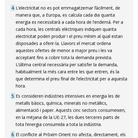
4
L’electricitat no es pot emmagatzemar fàcilment, de
manera que, a Europa, es calcula cada dia quanta
energia es necessitarà a cada hora de l’endemà. Per a
cada hora, les centrals elèctriques indiquen quanta
electricitat poden produir i el preu mínim al qual estan
disposades a oferir-la. Llavors el mercat ordena
aquestes ofertes de menor a major preu i les va
acceptant fins a cobrir tota la demanda prevista.
L’última central necessària per satisfer la demanda,
habitualment la més cara entre les que entren, és la
que determina el preu final de l’electricitat per a aquesta
hora.
5
Es consideren indústries intensives en energia les de
metalls bàsics, química, minerals no metàl·lics,
alimentació i paper. Aquests cinc sectors consumeixen,
en la mitjana de la UE-27, les dues terceres parts de
tota l’energia consumida a tota la indústria.
6
El conflicte al Pròxim Orient no afecta, directament, els