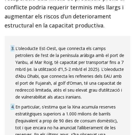
conflicte podria requerir terminis més llargs i
augmentar els riscos d’un deteriorament
estructural en la capacitat productiva.
3
L’oleoducte Est-Oest, que connecta els camps
petroliers de l’est de la península aràbiga amb el port de
Yanbu, al Mar Roig, té capacitat per transportar fins a 7
mb/d (
vs
. la utilització d’1,5-2 mb/d el 2025). L’oleoducte
d’Abu Dhabi, que connecta les refineries dels EAU amb
el port de Fujairah, al golf d’Oman, té una capacitat de
redirecció limitada, atès el seu elevat grau d’utilització i
de vulnerabilitat als atacs iranians.
4
En particular, s’estima que la Xina acumula reserves
estratègiques superiors a 1.000 milions de barrils
(l’equivalent a prop de 90 dies de consum domèstic),
tot i que encara no ha anunciat l’alliberament de les
reserves. En els últims anys, s’ha observat una