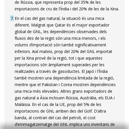
de Rússia, que representa prop del 35% de les
importacions de cru de l’Índia i del 20% de les de la Xina.
7
En el cas del gas natural, la situació és una mica
diferent. Malgrat que Qatar és el major exportador
global de GNL, les dependències observades dels
fluxos des de la regió són una mica menors, i els
volums d’importació són també significativament
inferiors. Així mateix, prop del 20% del GNL importat
per la Xina prové de la regió, tot i que aquestes
importa­cions són àmpliament superades per les
realitzades a través de gasoductes. El Japó i l’Índia
també mostren una dependència limitada de la regió,
mentre que el Pakistan i Corea mostren dependències
una mica més elevades. Altres grans exportadors de
gas natural a Àsia inclouen Rússia, Austràlia, els EUA i
Malàisia. En el cas de la UE, prop del 5% de les
importacions de GNL arriben des del Golf. D’altra
banda, al contrari del cas del petroli, el cost
d’emmagatzematge del GNL implica uns inventaris de