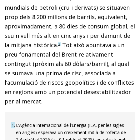
mundials de petroli (cru i derivats) se situaven
prop dels 8.200 milions de barrils, equivalent,
aproximadament, a 80 dies de consum global, el
seu nivell més alt en cinc anys i per damunt de
la mitjana històrica.
Tot això apuntava a un
2
preu fonamental del Brent relativament
contingut (pròxim als 60 dòlars/barril), al qual
se sumava una prima de risc, associada a
l’acumulació de riscos geopolítics i de conflictes
en regions amb un potencial desestabilitzador
per al mercat.
1
L’Agència Internacional de l’Energia (IEA, per les sigles
en anglès) esperava un creixement mitjà de l’oferta de
2,4 mb/d el 2026 (
vs
. 3,1 mb/d el 2025), en relació amb