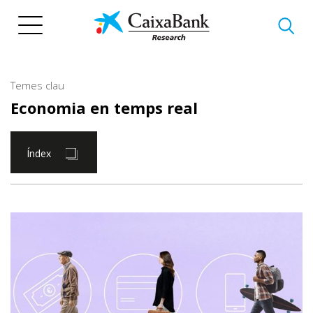
Vés
al
contingut
Temes clau
Economia en temps real
Índex