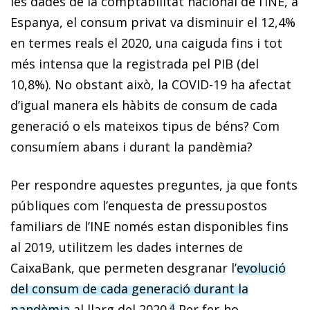
les dades de la comptabilitat nacional de l’INE, a
Espanya, el consum privat va disminuir el 12,4%
en termes reals el 2020, una caiguda fins i tot
més intensa que la registrada pel PIB (del
10,8%). No obstant això, la COVID-19 ha afectat
d’igual manera els hàbits de consum de cada
generació o els mateixos tipus de béns? Com
consumíem abans i durant la pandèmia?
Per respondre aquestes preguntes, ja que fonts
públiques com l’enquesta de pressupostos
familiars de l’INE només estan disponibles fins
al 2019, utilitzem les dades internes de
CaixaBank, que permeten desgranar l’
evolució
del consum de cada generació durant la
pandèmia
al llarg del 2020.
Per fer-ho,
4