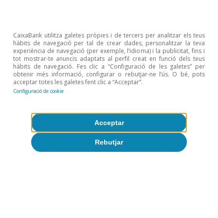
CaixaBank utilitza galetes pròpies i de tercers per analitzar els teus
hàbits de navegació per tal de crear dades, personalitzar la teva
experiència de navegació (per exemple, l’idioma) i la publicitat, fins i
tot mostrar-te anuncis adaptats al perfil creat en funció dels teus
hàbits de navegació. Fes clic a “Configuració de les galetes” per
obtenir més informació, configurar o rebutjar-ne l’ús. O bé, pots
acceptar totes les galetes fent clic a “Acceptar”.
Configuració de cookie
Acceptar
Rebutjar
Desigualtat i creixement
inclusiu