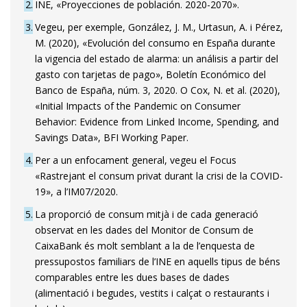
2
INE, «Proyecciones de población. 2020-2070».
3
Vegeu, per exemple, González, J. M., Urtasun, A. i Pérez,
M. (2020), «Evolución del consumo en España durante
la vigencia del estado de alarma: un análisis a partir del
gasto con tarjetas de pago», Boletín Económico del
Banco de España, núm. 3, 2020. O Cox, N. et al. (2020),
«Initial Impacts of the Pandemic on Consumer
Behavior: Evidence from Linked Income, Spending, and
Savings Data», BFI Working Paper.
4
Per a un enfocament general, vegeu el Focus
«Rastrejant el consum privat durant la crisi de la COVID-
19», a l’IM07/2020.
5
La proporció de consum mitjà i de cada generació
observat en les dades del Monitor de Consum de
CaixaBank és molt semblant a la de l’enquesta de
pressupostos familiars de l’INE en aquells tipus de béns
comparables entre les dues bases de dades
(alimentació i begudes, vestits i calçat o restaurants i