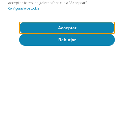
acceptar totes les galetes fent clic a “Acceptar”.
Configuració de cookie
Acceptar
Rebutjar
Desigualtat
Enquesta Financera de les Famílies:
Espanya no és país per a joves? (part 2,
dos anys després)