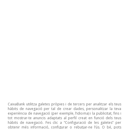
Oriol Aspachs
Josep Mestres Domènech
Etiquetes:
Desigualtat
Espanya
1
Vegeu https://realtimeeconomics.caixabankresearch.com.
2
Com, per exemple, l’índex de Gini dels ingressos de
l’Enquesta de condicions de vida.
3
Vegeu (2022) «Real-time inequality and the welfare state
in motion: evidence from COVID-19 in Spain», Economic
Policy, volum 37, número 109, gener.
CaixaBank utilitza galetes pròpies i de tercers per analitzar els teus
hàbits de navegació per tal de crear dades, personalitzar la teva
experiència de navegació (per exemple, l’idioma) i la publicitat, fins i
Articles relacionats
tot mostrar-te anuncis adaptats al perfil creat en funció dels teus
hàbits de navegació. Fes clic a “Configuració de les galetes” per
obtenir més informació, configurar o rebutjar-ne l’ús. O bé, pots