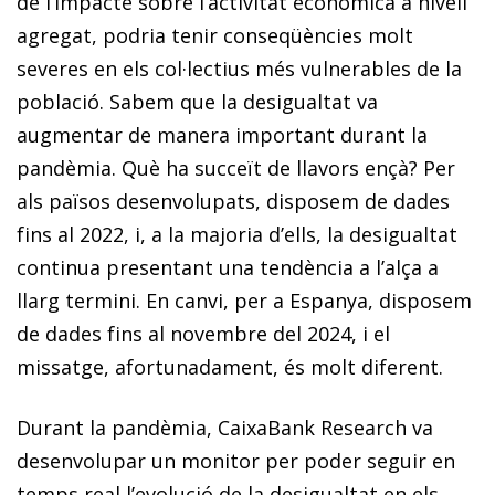
de l’impacte sobre l’activitat econòmica a nivell
agregat, podria tenir conseqüències molt
severes en els col·lectius més vulnerables de la
població. Sabem que la desigualtat va
augmentar de manera important durant la
pandèmia. Què ha succeït de llavors ençà? Per
als països desenvolupats, disposem de dades
fins al 2022, i, a la majoria d’ells, la desigualtat
continua presentant una tendència a l’alça a
llarg termini. En canvi, per a Espanya, disposem
de dades fins al novembre del 2024, i el
missatge, afortunadament, és molt diferent.
Durant la pandèmia, CaixaBank Research va
desenvolupar un monitor per poder seguir en
temps real l’evolució de la des­igualtat en els