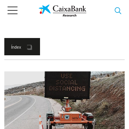
Vés
al
contingut
Índex