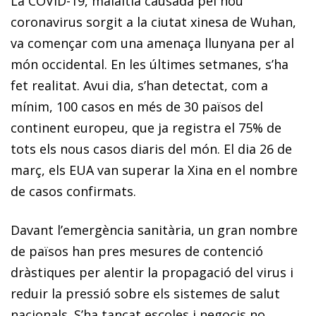
La COVID-19, malaltia causada pel nou
coronavirus sorgit a la ciutat xinesa de Wuhan,
va començar com una amenaça llunyana per al
món occidental. En les últimes setmanes, s’ha
fet realitat. Avui dia, s’han detectat, com a
mínim, 100 casos en més de 30 països del
continent europeu, que ja registra el 75% de
tots els nous casos diaris del món. El dia 26 de
març, els EUA van superar la Xina en el nombre
de casos confirmats.
Davant l’emergència sanitària, un gran nombre
de països han pres mesures de contenció
dràstiques per alentir la propagació del virus i
reduir la pressió sobre els sistemes de salut
nacionals. S’ha tancat escoles i negocis no