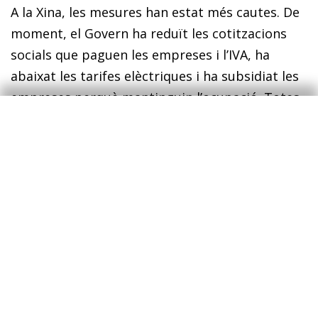
A la Xina, les mesures han estat més cautes. De
moment, el Govern ha reduït les cotitzacions
socials que paguen les empreses i l’IVA, ha
abaixat les tarifes elèctriques i ha subsidiat les
empreses perquè mantinguin l’ocupació. Totes
aquestes mesures comportaran forts augments
del deute públic en aquests països. No obstant
això, com diu Mario Draghi, expresident del
BCE, en un article d’opinió al
Financial Times
,
ens enfrontem a una guerra contra el
coronavirus, i aquestes mesures (que, sens
dubte, s’aniran expandint al llarg de la crisi) són
necessàries. És el paper apropiat de l’Estat
protegir els ciutadans i l’economia contra els
xocs que no són responsabilitat del sector