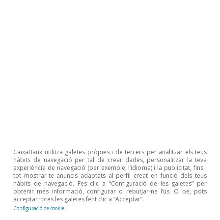
petroli també impactarà sobre els preus.
Álvaro Leandro
Etiquetes:
Alemanya
COVID-19
Comptes públics
Desocupació
Ocupació
Estats Units
França
Itàlia
CaixaBank utilitza galetes pròpies i de tercers per analitzar els teus
hàbits de navegació per tal de crear dades, personalitzar la teva
experiència de navegació (per exemple, l’idioma) i la publicitat, fins i
tot mostrar-te anuncis adaptats al perfil creat en funció dels teus
hàbits de navegació. Fes clic a “Configuració de les galetes” per
obtenir més informació, configurar o rebutjar-ne l’ús. O bé, pots
acceptar totes les galetes fent clic a “Acceptar”.
Configuració de cookie