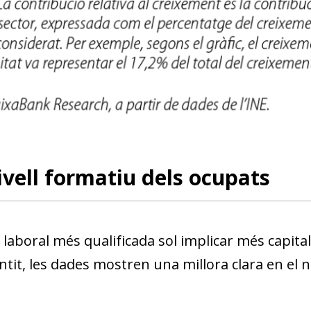
vell formatiu dels ocupats
 laboral més qualificada sol implicar més capita
tit, les dades mostren una millora clara en el n
dow)
 window)