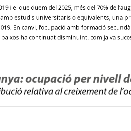
w window)
2019 i el que duem del 2025, més del 70% de l’au
amb estudis universitaris o equivalents, una pro
019. En canvi, l’ocupació amb formació secundàri
 baixos ha continuat disminuint, com ja va succe