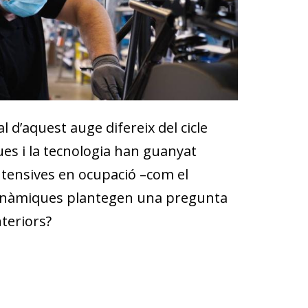
l d’aquest auge difereix del cicle
ques i la tecnologia han guanyat
ntensives en ocupació –com el
s dinàmiques plantegen una pregunta
teriors?