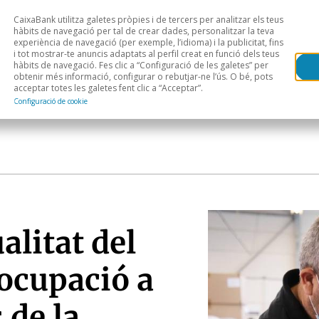
CaixaBank utilitza galetes pròpies i de tercers per analitzar els teus
Head
H
hàbits de navegació per tal de crear dades, personalitzar la teva
experiència de navegació (per exemple, l’idioma) i la publicitat, fins
i tot mostrar-te anuncis adaptats al perfil creat en funció dels teus
Anàlisi sectorial
Àrees geogràfiques
Public
hàbits de navegació. Fes clic a “Configuració de les galetes” per
obtenir més informació, configurar o rebutjar-ne l’ús. O bé, pots
acceptar totes les galetes fent clic a “Acceptar”.
Configuració de cookie
alitat del
ocupació a
 de la