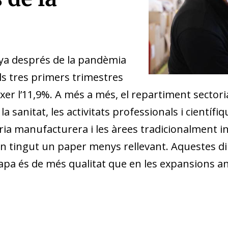
nya després de la pandèmia
els tres primers trimestres
xer l’11,9%. A més a més, el repartiment sectoria
 sanitat, les activitats professionals i científi
ia manufacturera i les àrees tradicionalment i
– han tingut un paper menys rellevant. Aqueste
tapa és de més qualitat que en les expansions an