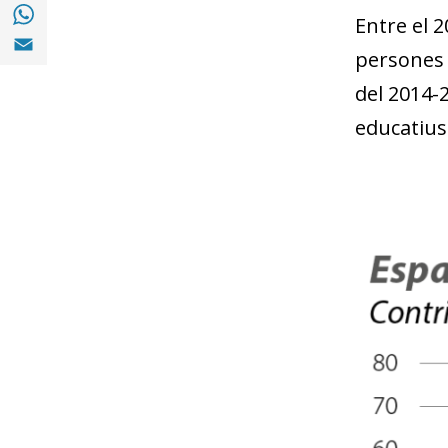
Compartir a with Whatsapp (opens in a ne
Entre el 
Compartir a Email (opens in a new window)
persones 
del 2014-2
educatius