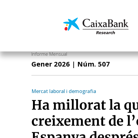
Vés
al
contingut
Economia i mercats
Informe Mensual
Gener 2026
| Núm. 507
Mercat laboral i demografia
Ha millorat la qu
creixement de l’
Espanya després