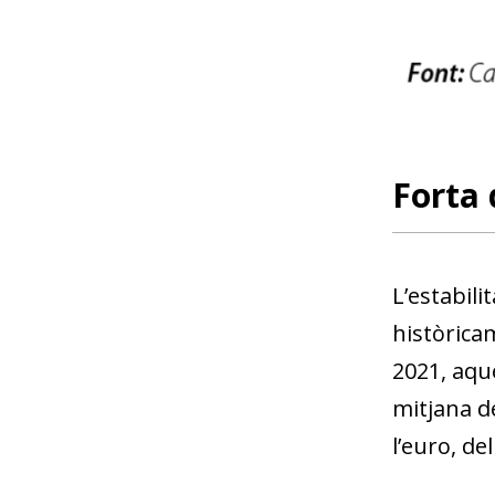
Forta 
L’estabili
històrica
2021, aqu
mitjana de
l’euro, de