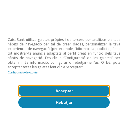
Articles relacionats
CaixaBank utilitza galetes pròpies i de tercers per analitzar els teus
hàbits de navegació per tal de crear dades, personalitzar la teva
experiència de navegació (per exemple, l’idioma) i la publicitat, fins i
tot mostrar-te anuncis adaptats al perfil creat en funció dels teus
hàbits de navegació. Fes clic a “Configuració de les galetes” per
obtenir més informació, configurar o rebutjar-ne l’ús. O bé, pots
acceptar totes les galetes fent clic a “Acceptar”.
Configuració de cookie
Acceptar
Rebutjar