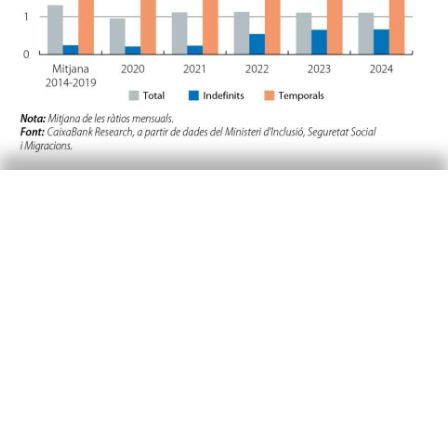
Un altre indicador que mostra la major
estabilitat al mercat laboral és la taxa de
supervivència dels contractes un any després de
la seva signatura. A partir de dades de la Mostra
Contínua de Vides Laborals (MCVL),
es desprèn
3
que el 16% dels contractes signats al març del
2022 seguien en vigor un any després, en relació