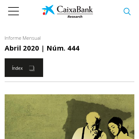
Vés
al
contingut
Informe Mensual
Abril 2020
| Núm. 444
Índex