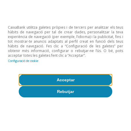
CaixaBank utilitza galetes pròpies i de tercers per analitzar els teus
Demografia
hàbits de navegació per tal de crear dades, personalitzar la teva
experiència de navegació (per exemple, l’idioma) i la publicitat, fins i
tot mostrar-te anuncis adaptats al perfil creat en funció dels teus
hàbits de navegació. Fes clic a “Configuració de les galetes” per
obtenir més informació, configurar o rebutjar-ne l’ús. O bé, pots
acceptar totes les galetes fent clic a “Acceptar”.
Configuració de cookie
Tot sobre Temes clau
Acceptar
Articles relacionats
Rebutjar