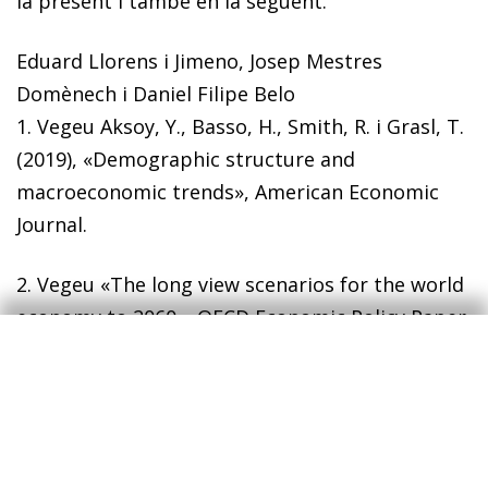
la present i també en la següent.
Eduard Llorens i Jimeno, Josep Mestres
Domènech i Daniel Filipe Belo
1. Vegeu Aksoy, Y., Basso, H., Smith, R. i Grasl, T.
(2019), «Demographic structure and
macroeconomic trends», American Economic
Journal.
2. Vegeu «The long view scenarios for the world
economy to 2060», OECD Economic Policy Paper,
22 (2018).
3. Amb la finalitat d’identificar la relació
d’interès i solucionar aquests problemes,
utilitzem una variable instrumental que es