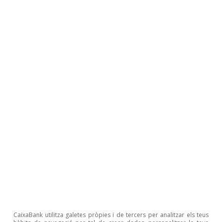
María Romero Meléndez
Etiquetes:
Ocupació
Migració
Unió Europea
1
https://www.ecb.europa.eu/press/blog/date/2025/html/ecb.
2
En un article recent, el Banc d’Espanya analitza els factors qu
migratoris cap al nostre país i cap a altres economies avan
dels països avançats amb més entrades d’estrangers per cada
CaixaBank utilitza galetes pròpies i de tercers per analitzar els teus
explica aquest augment és, principalment, la situació dels païso