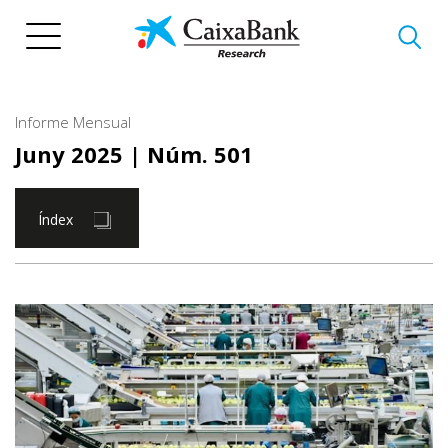
Vés
al
contingut
Informe Mensual
Juny 2025
| Núm. 501
Índex