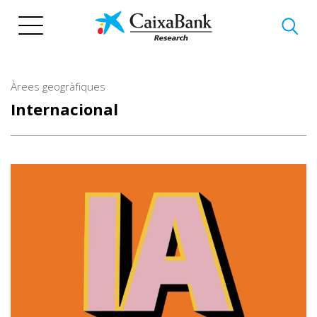
Vés
al
contingut
Àrees geogràfiques
Internacional