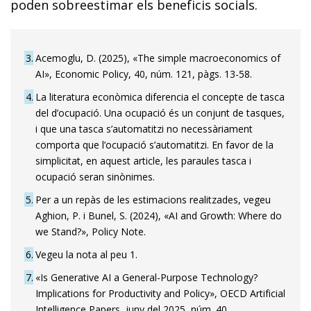
poden sobreestimar els beneficis socials.
3
Acemoglu, D. (2025), «The simple macroeconomics of
AI», Economic Policy, 40, núm. 121, pàgs. 13-58.
4
La literatura econòmica diferencia el concepte de tasca
del d’ocupació. Una ocupació és un conjunt de tasques,
i que una tasca s’automatitzi no necessàriament
comporta que l’ocupació s’automatitzi. En favor de la
simplicitat, en aquest article, les paraules tasca i
ocupació seran sinònimes.
5
Per a un repàs de les estimacions realitzades, vegeu
Aghion, P. i Bunel, S. (2024), «AI and Growth: Where do
we Stand?», Policy Note.
6
Vegeu la nota al peu 1.
7
«Is Generative AI a General-Purpose Technology?
Implications for Productivity and Policy», OECD Artificial
Intelligence Papers, juny del 2025, núm. 40.