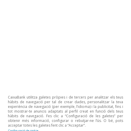
tecnològic als
EUA en relació amb Europa
.
En
11
aquest marc, sembla plausible esperar una
millora de la productivitat de fins a 1 p. p. anual
als EUA en un horitzó de 5 a 10 anys, i al voltant
de la meitat a Europa. No seria una revolució
instantània, però sí un canvi de gran magnitud
per al creixement.
11
Per a més detalls, vegeu els articles
«Intel·ligència
artificial: una perspectiva del costat de l’oferta»
i
«Estratègies diferenciades per governar la IA: cap a la
CaixaBank utilitza galetes pròpies i de tercers per analitzar els teus
cooperació o el conflicte?»
, en aquest mateix Dossier.
hàbits de navegació per tal de crear dades, personalitzar la teva
experiència de navegació (per exemple, l’idioma) i la publicitat, fins i
tot mostrar-te anuncis adaptats al perfil creat en funció dels teus
hàbits de navegació. Fes clic a “Configuració de les galetes” per
obtenir més informació, configurar o rebutjar-ne l’ús. O bé, pots
acceptar totes les galetes fent clic a “Acceptar”.
Configuració de cookie