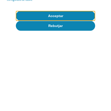
Oriol Carreras Baquer
Acceptar
Rebutjar
Etiquetes:
Desigualtat
Ocupació
Intel·ligència artificial (IA)
Mercat de treball
Productivitat
1
«Macroeconomic productivity gains from Artificial
Intelligence in G7 economies», OECD Artificial
Intelligence Papers, juny del 2025, núm. 41.
2
La mètrica de la productivitat difereix en funció de
l’estudi. En alguns casos, fa referència a estalvis de
temps, mentre que, en uns altres, fa referència a