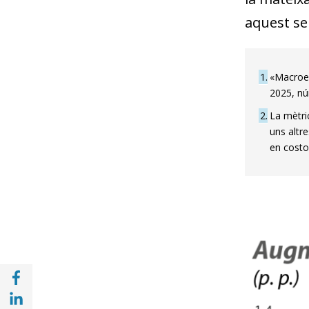
aquest sen
1
«Macroeco
2025, nú
2
La mètric
uns altr
en costo
Compartir a Facebook (opens in a new win
Compartir a with Linkedin (opens in a new