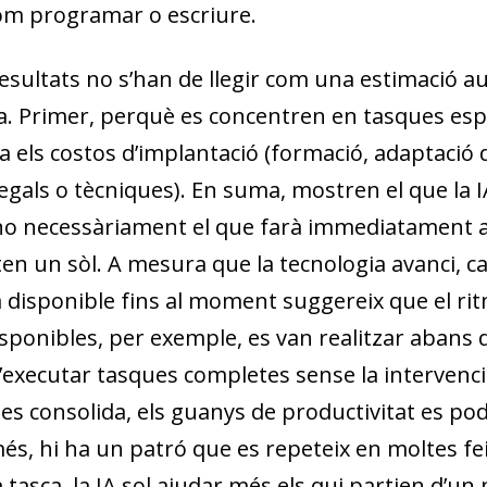
com programar o escriure.
esultats no s’han de llegir com una estimació a
a. Primer, perquè es concentren en tasques espe
a els costos d’implantació (formació, adaptació 
legals o tècniques). En suma, mostren el que la 
 no necessàriament el que farà immediatament a e
n un sòl. A mesura que la tecnologia avanci, cal
a disponible fins al moment suggereix que el rit
isponibles, per exemple, es van realitzar abans 
’executar tasques completes sense la intervenc
 es consolida, els guanys de productivitat es p
és, hi ha un patró que es repeteix en moltes fei
 tasca, la IA sol ajudar més els qui partien d’un 