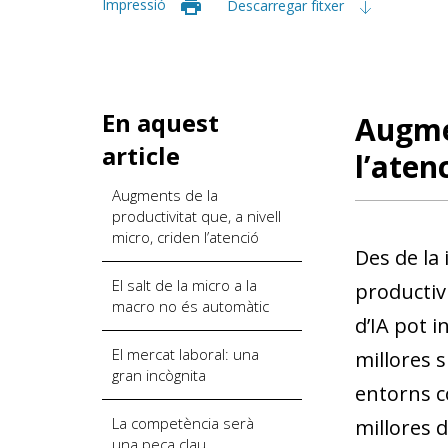
Impressió
Descarregar fitxer
En aquest
Augmen
article
l’aten
Augments de la
productivitat que, a nivell
micro, criden l’atenció
Des de la 
El salt de la micro a la
productivi
macro no és automàtic
d’IA pot i
El mercat laboral: una
millores 
gran incògnita
entorns co
La competència serà
millores d
una peça clau