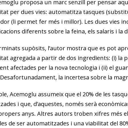
moglu proposa un marc senzill per pensar aque
itat per dues vies: automatitza tasques (substi
ador (li permet fer més i millor). Les dues vies 
acions diferents sobre la feina, els salaris i la d
rminats supòsits, l’autor mostra que es pot apro
tat agregada a partir de dos ingredients: (i) la
nt afectades per la nova tecnologia i (ii) el gu
Desafortunadament, la incertesa sobre la magni
le, Acemoglu assumeix que el 20% de les tasque
zades i que, d’aquestes, només serà econòmica
 propers anys. Altres autors troben xifres més 
es de ser automatitzades i una viabilitat del 80