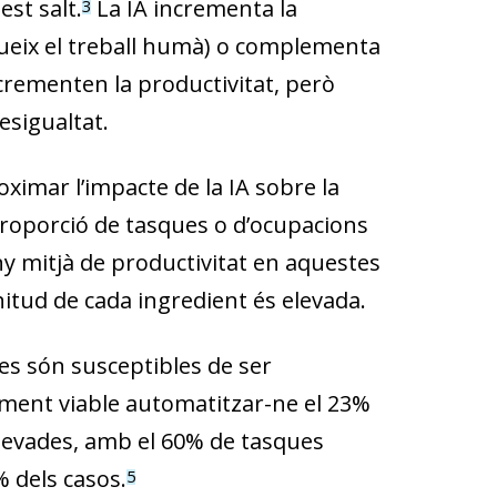
st salt.
La IA incrementa la
3
tueix el treball humà) o complementa
incrementen la productivitat, però
esigualtat.
ximar l’impacte de la IA sobre la
 proporció de tasques o d’ocupacions
any mitjà de productivitat en aquestes
tud de cada ingredient és elevada.
s són susceptibles de ser
ment viable automatitzar-ne el 23%
elevades, amb el 60% de tasques
% dels casos.
5