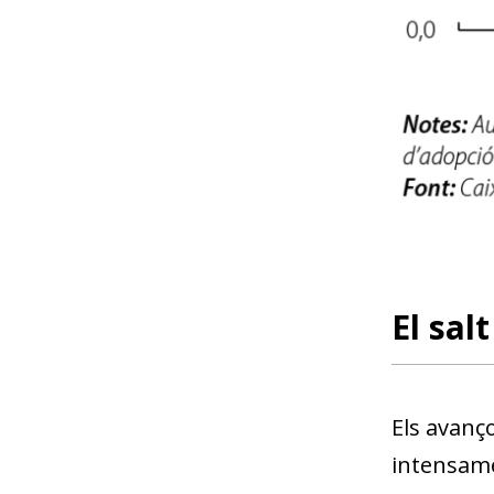
El sal
Els avanço
intensame