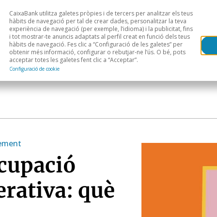
CaixaBank utilitza galetes pròpies i de tercers per analitzar els teus
Head
H
hàbits de navegació per tal de crear dades, personalitzar la teva
experiència de navegació (per exemple, l’idioma) i la publicitat, fins
i tot mostrar-te anuncis adaptats al perfil creat en funció dels teus
Anàlisi sectorial
Àrees geogràfiques
Public
hàbits de navegació. Fes clic a “Configuració de les galetes” per
obtenir més informació, configurar o rebutjar-ne l’ús. O bé, pots
acceptar totes les galetes fent clic a “Acceptar”.
Configuració de cookie
xement
ocupació
erativa: què