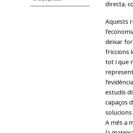
directa, 
Aquests r
l’economi
deixar for
friccions 
tot i que
represente
l’evidènci
estudis d
capaços d
solucions
A més a m
la mateixa