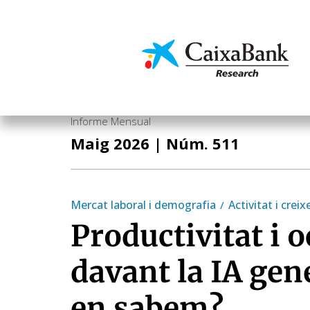
Vés
al
contingut
Economia i mercats
Informe Mensual
Maig 2026
| Núm. 511
Mercat laboral i demografia
Activitat i crei
Productivitat i 
davant la IA gen
en sabem?