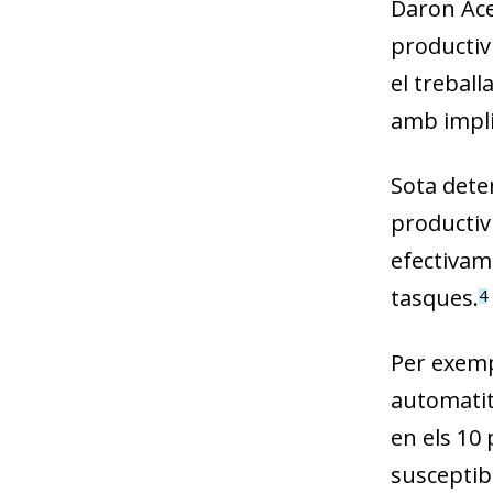
Daron Ace
productiv
el treball
amb implic
Sota dete
productivi
efectivame
tasques.
4
Per exemp
automatit
en els 10
susceptibl