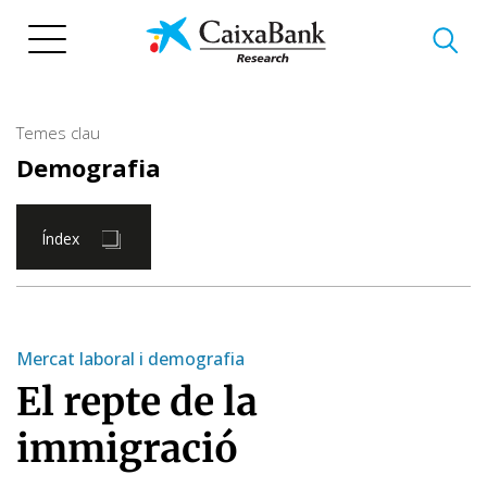
Vés
al
contingut
Temes clau
Demografia
Índex
Mercat laboral i demografia
El repte de la
immigració