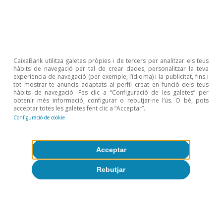
Oriol Aspachs
9 jul. 2026
CaixaBank utilitza galetes pròpies i de tercers per analitzar els teus
hàbits de navegació per tal de crear dades, personalitzar la teva
experiència de navegació (per exemple, l’idioma) i la publicitat, fins i
tot mostrar-te anuncis adaptats al perfil creat en funció dels teus
hàbits de navegació. Fes clic a “Configuració de les galetes” per
obtenir més informació, configurar o rebutjar-ne l’ús. O bé, pots
acceptar totes les galetes fent clic a “Acceptar”.
Configuració de cookie
Acceptar
Rebutjar
Opinió
L’economia mundial a la recerca d’un