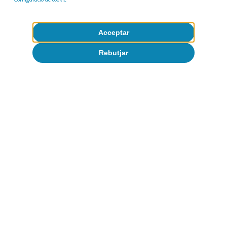
Acceptar
Rebutjar
Nuria Bustamante
Sergio Díaz
Etiquetes:
Ocupació
Espanya