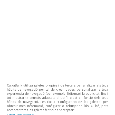
per una transformació de l’ocupació temporal
en indefinida. Malgrat que el creixement dels
fixos discontinus ha estat significatiu,
l’augment dels afiliats indefinits ha estat molt
superior i ha permès una major estabilitat de
l’ocupació i un vincle més sòlid entre
treballador i empresa.
CaixaBank utilitza galetes pròpies i de tercers per analitzar els teus
hàbits de navegació per tal de crear dades, personalitzar la teva
experiència de navegació (per exemple, l’idioma) i la publicitat, fins i
tot mostrar-te anuncis adaptats al perfil creat en funció dels teus
hàbits de navegació. Fes clic a “Configuració de les galetes” per
obtenir més informació, configurar o rebutjar-ne l’ús. O bé, pots
acceptar totes les galetes fent clic a “Acceptar”.
Configuració de cookie