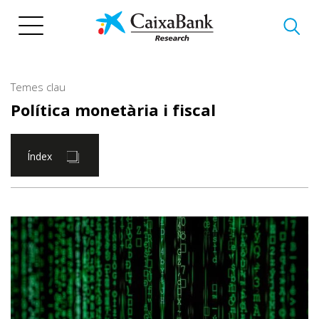
Vés
al
contingut
Temes clau
Política monetària i fiscal
Índex