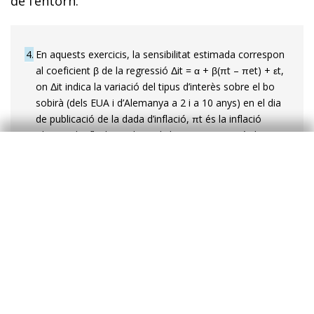
de l’entorn.
4
En aquests exercicis, la sensibilitat estimada correspon
al coeficient β de la regressió Δit = α + β(πt – πet) + εt,
on Δit indica la variació del tipus d’interès sobre el bo
sobirà (dels EUA i d’Alemanya a 2 i a 10 anys) en el dia
de publicació de la dada d’inflació, πt és la inflació
observada (flash en el cas d’Alemanya), i πet és la
inflació esperada pel consens de Bloomberg. Estimem
la regressió amb les dades dels 30 mesos anteriors a t i
mostrem el valor del paràmetre β al llarg del temps.
5
Una possible interpretació d’aquesta major correlació
és que els mercats llegeixen els senyals dels EUA com
pistes sobre el que pot succeir a Europa.