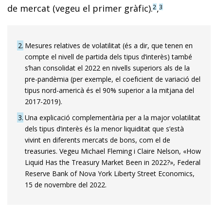
de mercat (vegeu el primer gràfic).
,
2
3
2
Mesures relatives de volatilitat (és a dir, que tenen en
compte el nivell de partida dels tipus d’interès) també
s’han consolidat el 2022 en nivells superiors als de la
pre-pandèmia (per exemple, el coeficient de variació del
tipus nord-americà és el 90% superior a la mitjana del
2017-2019).
3
Una explicació complementària per a la major volatilitat
dels tipus d’interès és la menor liquiditat que s’està
vivint en diferents mercats de bons, com el de
treasuries. Vegeu Michael Fleming i Claire Nelson, «How
Liquid Has the Treasury Market Been in 2022?», Federal
Reserve Bank of Nova York Liberty Street Economics,
15 de novembre del 2022.