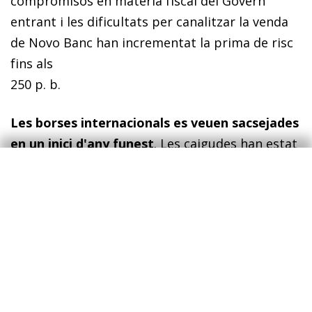
compromisos en matèria fiscal del Govern
entrant i les dificultats per canalitzar la venda
de Novo Banc han incrementat la prima de risc
fins als
250 p. b.
Les borses internacionals es veuen sacsejades
en un inici d'any funest
. Les caigudes han estat
importants (de l'ordre del 7%-12%) a gairebé
totes les places borsàries, tant del bloc avançat
com de l'emergent. Als EUA, en la pitjor
arrencada d'any des del 2009, l'índex S&P 500 ha
reculat el 6%. El col·lapse dels preus del cru
continua sent un veritable llast per als sectors
energètic i miner. A més d'aquest últim factor,
les pèrdues a les borses europees han estat