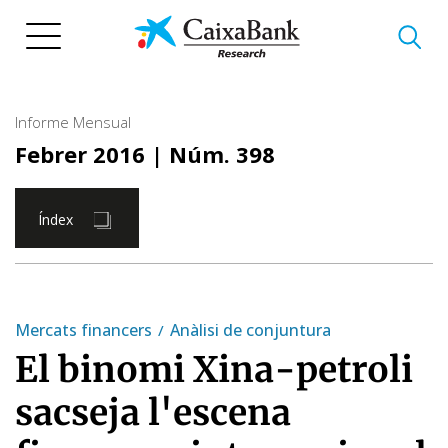
Vés
al
contingut
Informe Mensual
Febrer 2016
| Núm. 398
Índex
Mercats financers
Anàlisi de conjuntura
El binomi Xina-petroli
sacseja l'escena