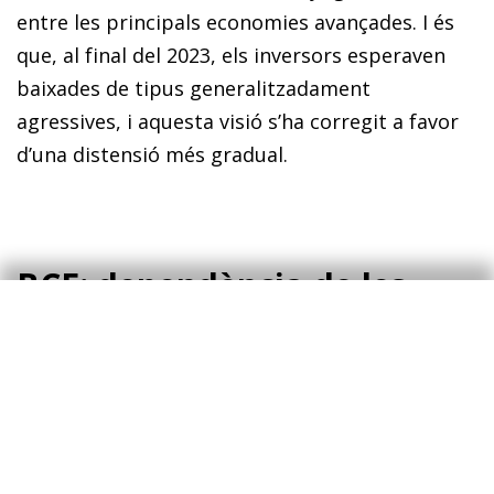
entre les principals economies avançades. I és
que, al final del 2023, els inversors esperaven
baixades de tipus generalitzadament
agressives, i aquesta visió s’ha corregit a favor
d’una distensió més gradual.
BCE: dependència de les
dades o de la Fed?
La sincronització de les expectatives dels
inversors té diverses explicacions, des de la
possibilitat que la inflació nord-americana i la