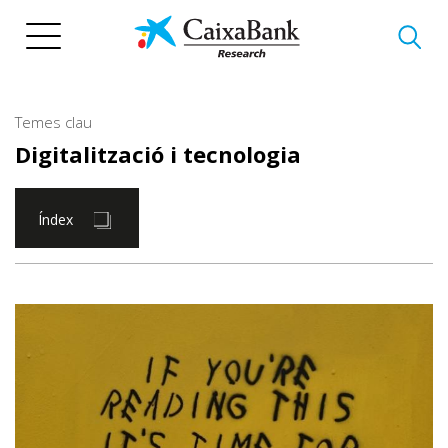
Vés
al
contingut
Temes clau
Digitalització i tecnologia
Índex