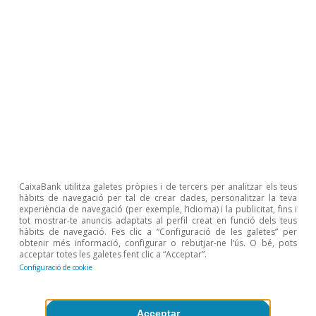
CaixaBank Research
CaixaBank utilitza galetes pròpies i de tercers per analitzar els teus
hàbits de navegació per tal de crear dades, personalitzar la teva
Etiquetes:
Banc Central Europeu (BCE)
experiència de navegació (per exemple, l’idioma) i la publicitat, fins i
tot mostrar-te anuncis adaptats al perfil creat en funció dels teus
Inflació
Japó
hàbits de navegació. Fes clic a “Configuració de les galetes” per
obtenir més informació, configurar o rebutjar-ne l’ús. O bé, pots
Reserva Federal (Fed)
acceptar totes les galetes fent clic a “Acceptar”.
Configuració de cookie
Tipus d'interès
Acceptar