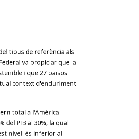
el tipus de referència als
a Federal va propiciar que la
stenible i que 27 països
'actual context d'enduriment
tern total a l'Amèrica
0% del PIB
al 30%, la qual
 nivell és inferior al