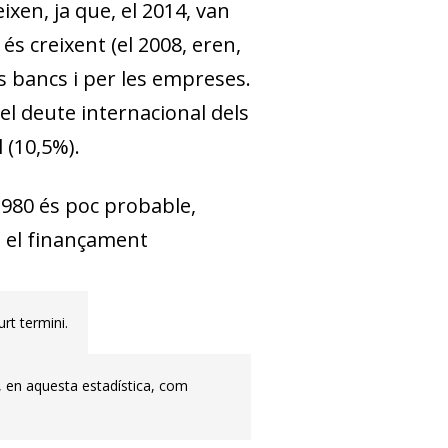
xen, ja que, el 2014, van
és creixent (el 2008, eren,
ls bancs i per les empreses.
l deute inter­­nacional dels
l (10,5%).
1980 és poc probable,
n el finançament
rt termini.
s, en aquesta estadística, com