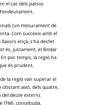
en el cas dels països
s d'endeutament.
cionals (un mesurament de
nta. Com succeeix amb el
e llavors ençà, s'ha desfet
est és, justament, el llindar
 En poc temps, la regió ha
 que és prudent.
 de la regió van superar el
No
obstant això, dels quatre,
 del deute extern).
e l'FMI, concebuda,