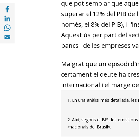
que pot semblar que aquest
Compartir a Facebook (opens in a new win
superar el 12% del PIB de l
Compartir a with Linkedin (opens in a new
només, el 8% del PIB), i l'
Compartir a with Whatsapp (opens in a ne
Compartir a Email (opens in a new window)
Aquest ús per part del secto
bancs i de les empreses va p
Malgrat que un episodi d'i
certament el deute ha cres
internacional i el marge d
1. En una anàlisi més detallada, les
2. Així, segons el BIS, les emission
«nacionals del Brasil».