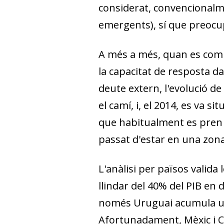
consi­
­derat, convencionalm
emergents), sí que preo­­cu
A més a més, quan es comp
la capacitat de resposta da
deute extern, l'evolució de 
el camí, i, el 2014, es va si
que habitualment es pren c
passat d'estar en una zona 
L'anàlisi per països valida
llindar del 40% del PIB en 
només Uruguai acumula un 
Afortunadament, Mèxic i Co