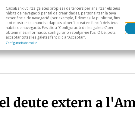
CaixaBank utilitza galetes pròpies i de tercers per analitzar els teus
Head
H
hàbits de navegació per tal de crear dades, personalitzar la teva
experiència de navegació (per exemple, l’idioma) i la publicitat, fins
i tot mostrar-te anuncis adaptats al perfil creat en funció dels teus
Anàlisi sectorial
Àrees geogràfiques
Public
hàbits de navegació. Fes clic a “Configuració de les galetes” per
obtenir més informació, configurar o rebutjar-ne l’ús. O bé, pots
acceptar totes les galetes fent clic a “Acceptar”.
Configuració de cookie
del deute extern a l'A