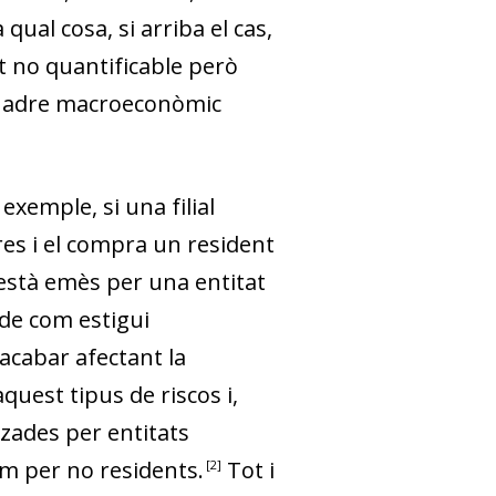
al cosa, si arriba el cas,
nt no quantificable
però
 quadre macroeconòmic
 exemple, si una filial
es i el compra un resident
e està emès per una entitat
 de com estigui
 aca­­bar afectant la
quest tipus de riscos i,
zades per entitats
com per no residents
.
Tot i
2