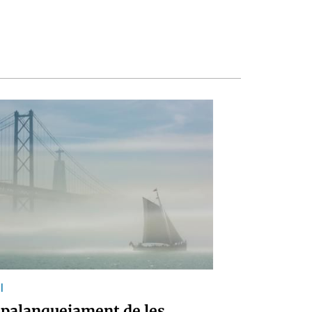
l
spalanquejament de les