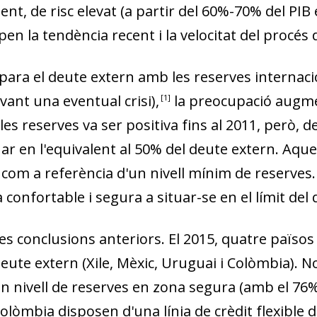
ent, de risc elevat (a partir del 60%-70%
del PIB 
­­pen la tendència recent i la velocitat del procé
ara el deute extern amb les reserves interna
vant una eventual crisi)
,
la preocupació augme
1
les reserves va ser positiva fins al 2011, però, d
tuar en l'equiva­­lent al 50% del deute extern. Aqu
om a referència d'un nivell mínim de reserves.
confortable i segura a situar-se en el límit del
 les conclusions anteriors. El 2015, quatre països
deute extern (Xile, Mèxic, Uruguai i Colòmbia). 
ni­­vell
de reserves en zona segura (amb el 76%
lòmbia disposen d'una línia de crèdit flexible d