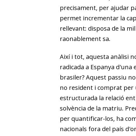
precisament, per ajudar pa
permet incrementar la cap
rellevant: disposa de la mil
raonablement sa.
Així i tot, aquesta anàlisi 
radicada a Espanya d'una 
brasiler? Aquest passiu no 
no resident i comprat per u
estructurada la re­­la­­ció en
solvència de la matriu. Pre
per quantificar-los, ha co
nacionals fora del país d'o