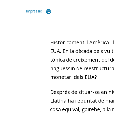
Impressió
Històricament, l'Amèrica L
EUA. En la dè­­ca­­da dels vu
tònica de creixement del d
haguessin de reestructurar-
mo­­netari dels EUA?
Després de situar-se en ni
Llatina ha repuntat de
man
cosa equival, gairebé, a la 