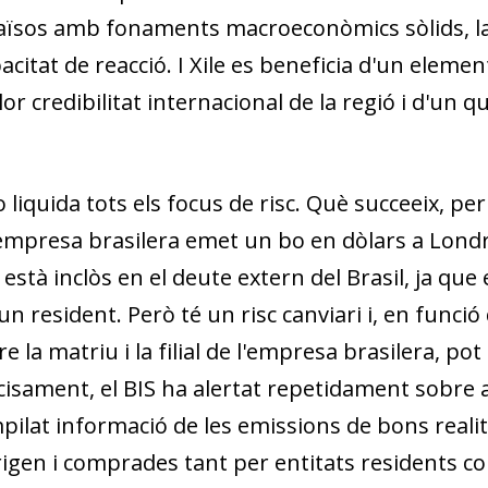
ïsos amb fonaments macroeconòmics sòlids, la qu
acitat
de reacció. I Xile es beneficia d'un eleme
lor credibilitat internacional
de la regió i d'un
no liquida tots els focus de risc. Què succeeix, per
empresa brasilera emet un bo en dòlars a Londr
està in­­clòs en el deute extern del Brasil, ja qu
n resident. Però té un risc canviari i, en funció
tre la matriu i la filial de l'empresa brasilera, pot
cisament, el BIS ha alertat repetidament sobre a
mpilat informació de les emissions
de bons realit
­­ri­­gen i comprades tant per entitats residents 