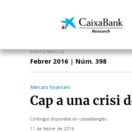
Vés
al
contingut
Economia i mercats
Informe Mensual
Febrer 2016
| Núm. 398
Mercats financers
Cap a una crisi 
Contingut disponible en
castellà
anglès
11 de febrer de 2016