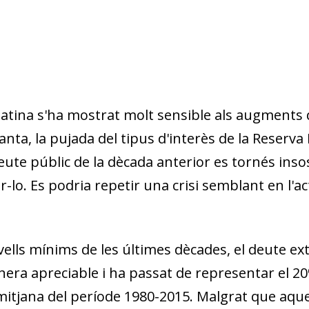
latina s'ha mostrat molt sensible als augments d
itanta, la pujada del tipus d'interès de la Re­­serv
eute públic de la dècada anterior es tornés inso
lo. Es podria re­­pe­­tir una crisi semblant en l
vells mínims de les últimes dèca
des, el deute ex
era apreciable i ha passat de representar el 2
mitjana del perío
de
1980-2015. Malgrat que aquest