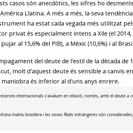
s casos són anecdòtics, les xifres ho desmentei
dow)
'Amèrica Llatina. A més a més, la seva tendència 
 window)
instrument ha estat cada vegada més utilitzat pe
w window)
r privat és especialment intens a Xile (el 2014, e
ujar al 15,6% del PIB), a Mèxic (10,6%) i al Brasi
mpagament del deute de l'estil de la dècada de 
cut, molt d'aquest deute és sensible a canvis e
e maniobra és inferior al d'uns anys enrere.
 reserves internacionals s'avaluen en relació, només, amb el deute a cu
s d'una matriu brasilera i les seves filials estrangeres són considerade