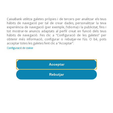
transport, mentre que els preus del petroli són més
globals.
CaixaBank utilitza galetes pròpies i de tercers per analitzar els teus
Temes clau
hàbits de navegació per tal de crear dades, personalitzar la teva
experiència de navegació (per exemple, l’idioma) i la publicitat, fins i
tot mostrar-te anuncis adaptats al perfil creat en funció dels teus
hàbits de navegació. Fes clic a “Configuració de les galetes” per
obtenir més informació, configurar o rebutjar-ne l’ús. O bé, pots
acceptar totes les galetes fent clic a “Acceptar”.
Configuració de cookie
Acceptar
Rebutjar