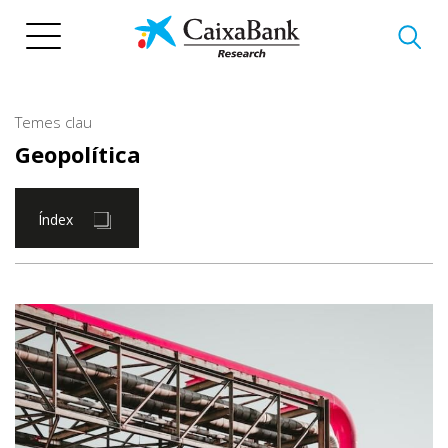
Vés
al
contingut
Temes clau
Geopolítica
Índex