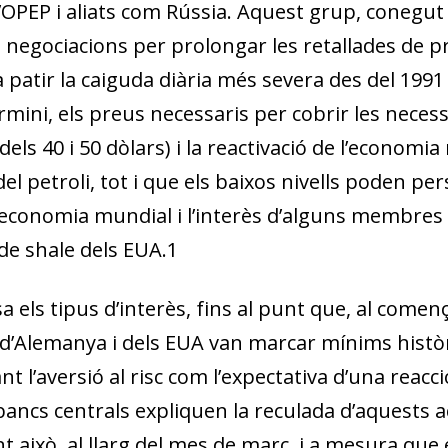
w window)
l’OPEP i aliats com Rússia. Aquest grup, conegut
negociacions per prolongar les retallades de pr
va patir la caiguda diària més severa des del 1991
rmini, els preus necessaris per cobrir les necessi
t dels 40 i 50 dòlars) i la reactivació de l’econo
l petroli, tot i que els baixos nivells poden per
l’economia mundial i l’interès d’alguns membres
 de
shale
dels EUA.
1
 els tipus d’interès
, fins al punt que, al come
d’Alemanya i dels EUA van marcar mínims històric
t l’aversió al risc com l’expectativa d’una reacc
ancs centrals expliquen la reculada d’aquests a
 això, al llarg del mes de març, i a mesura que e