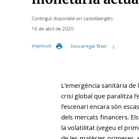
Contingut disponible en
castellà
anglès
16 de abril de 2020
Impressió
Descarregar fitxer
L’emergència sanitària de 
crisi global que paralitza 
l’escenari encara són esca
dels mercats financers. Els
la vo­­latilitat (vegeu el 
de les matèries primeres, e