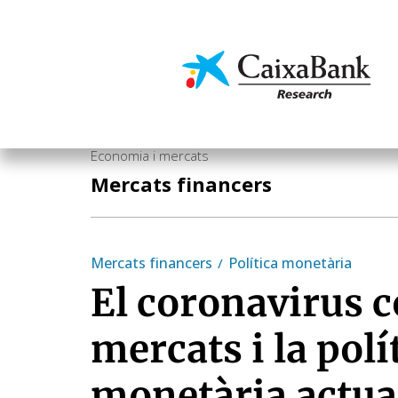
Vés
al
contingut
Economia i mercats
Economia i mercats
Mercats financers
Mercats financers
Política monetària
El coronavirus c
mercats i la polí
monetària actua