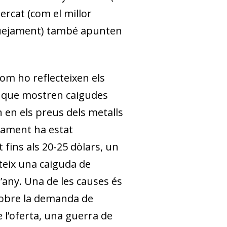
ercat (com el millor
uejament) també apunten
com ho reflecteixen els
, que mostren caigudes
n en els preus dels metalls
nsament ha estat
 fins als 20-25 dòlars, un
cteix una caiguda de
’any. Una de les causes és
sobre la demanda de
 l’oferta, una guerra de