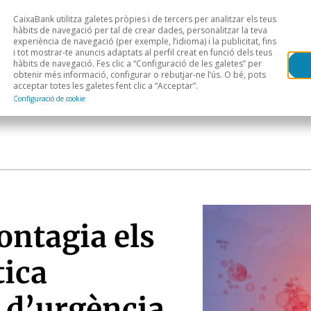
CaixaBank utilitza galetes pròpies i de tercers per analitzar els teus
Head
H
hàbits de navegació per tal de crear dades, personalitzar la teva
experiència de navegació (per exemple, l’idioma) i la publicitat, fins
i tot mostrar-te anuncis adaptats al perfil creat en funció dels teus
Anàlisi sectorial
Àrees geogràfiques
Public
hàbits de navegació. Fes clic a “Configuració de les galetes” per
obtenir més informació, configurar o rebutjar-ne l’ús. O bé, pots
acceptar totes les galetes fent clic a “Acceptar”.
Configuració de cookie
ontagia els
tica
 d’urgència