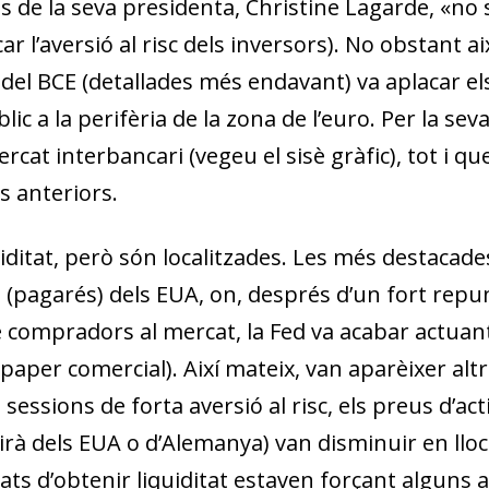
les de la seva presidenta, Christine Lagarde, «no
ar l’aversió al risc dels inversors). No obstant a
el BCE (detallades més endavant) va aplacar el
lic a la perifèria de la zona de l’euro. Per la sev
rcat interbancari (vegeu el sisè gràfic), tot i 
s anteriors.
ditat, però són localitzades
. Les més destacade
(pagarés) dels EUA, on, després d’un fort repunt
 compradors al mercat, la Fed va acabar actuant
per comercial). Així mateix, van aparèixer altr
 sessions de forta aversió al risc, els preus d’ac
irà dels EUA o d’Alemanya) van disminuir en llo
ts d’obtenir liquiditat estaven forçant alguns 