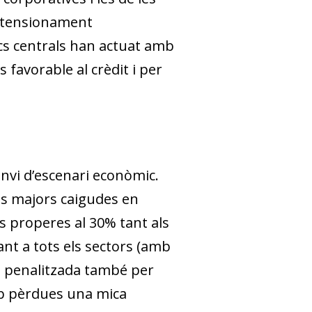
n tensionament
ncs centrals han actuat amb
 favorable al crèdit i per
anvi d’escenari econòmic
.
les majors caigudes en
es properes al 30% tant als
nt a tots els sectors (amb
al, penalitzada també per
amb pèrdues una mica