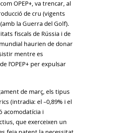
 com OPEP+, va trencar, al
oducció de cru (vigents
 (amb la Guerra del Golf).
tats fiscals de Rússia i de
mia mundial haurien de donar
sistir mentre es
 de l’OPEP+ per expulsar
nçament de març, els tipus
s (intradia: el –0,89% i el
ió acomodatícia i
ctius, que exerceixen un
s feia patent la necessitat