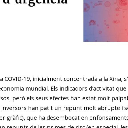
la COVID-19, inicialment concentrada a la Xina,
l’economia mundial. Els indicadors d’activitat que
ssos, però els seus efectes han estat molt palpa
 inversors han patit un repunt molt abrupte i seve
primer gràfic), que ha desembocat en enfonsaments
n repunts de les primes de risc (en especial, les 