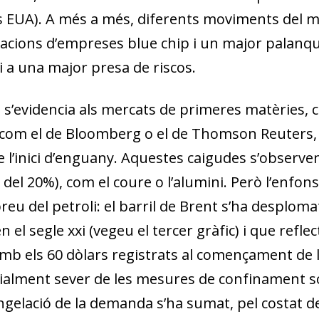
ls EUA). A més a més, diferents moviments del m
zacions d’empreses
blue chip
i un major palanq
 i a una major presa de riscos.
tat s’evidencia als mercats de primeres matèries
, 
 com el de Bloomberg o el de Thomson Reuters
e l’inici d’enguany. Aquestes caigudes s’observe
 del 20%), com el coure o l’alumini. Però l’enfo
eu del petroli: el barril de Brent s’ha desplomat
en el segle
xxi
(vegeu el tercer gràfic) i que refle
amb els 60 dòlars registrats al començament de l
pecialment sever de les mesures de confinament 
dow)
 window)
ngelació de la demanda s’ha sumat, pel costat de