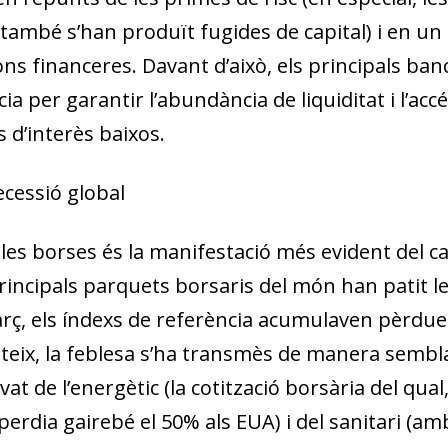
ambé s’han produït fugides de capital) i en u
ions financeres. Davant d’això, els principals ba
 per garantir l’abundància de liquiditat i l’accés
 d’interès baixos.
ecessió global
les borses és la manifestació més evident del c
principals parquets borsaris del món han patit 
 març, els índexs de referència acumulaven pèrdu
eix, la feblesa s’ha transmès de manera sembla
vat de l’energètic (la cotització borsària del qu
 perdia gairebé el 50% als EUA) i del sanitari (