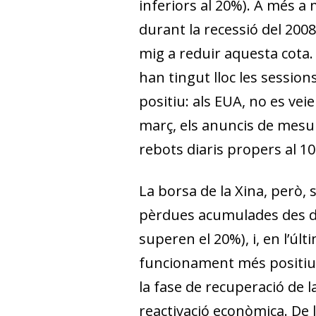
inferiors al 20%). A més a 
durant la recessió del 200
mig a reduir aquesta cota.
han tingut lloc les session
positiu: als EUA, no es vei
març, els anuncis de mesu
rebots diaris propers al 1
La borsa de la Xina, però,
pèrdues acumulades des de 
superen el 20%), i, en l’ú
funcionament més positiu r
la fase de recuperació de 
reactivació econòmica. De l