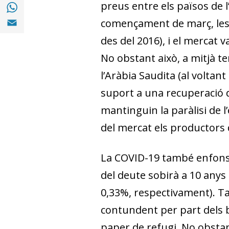
Compartir a with Whatsapp (opens in a ne
preus entre els països de 
Compartir a Email (opens in a new window)
començament de març, les 
des del 2016), i el mercat 
No obstant això, a mitjà te
l’Aràbia Saudita (al voltan
suport a una recuperació de
mantinguin la paràlisi de 
del mercat els productors
La COVID-19 també enfonsa
del deute sobirà a 10 anys 
0,33%, respectivament). Tan
contundent per part dels b
paper de refugi. No obstant