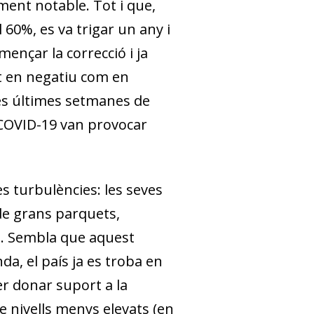
lment notable. Tot i que,
 60%, es va trigar un any i
ençar la correcció i ja
ant en negatiu com en
 les últimes setmanes de
 COVID-19 van provocar
es turbulències
: les seves
 de grans parquets,
3%. Sembla que aquest
a, el país ja es troba en
er donar suport a la
de nivells menys elevats (en