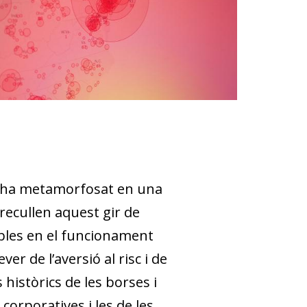
 s’ha metamorfosat en una
 recullen aquest gir de
bles en el fun­­cionament
r de l’aversió al risc i de
 històrics de les borses i
corporatives i les de les