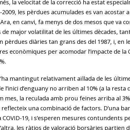
més, la velocitat de la correcció ha estat especia
8-2009, les pèrdues acumulades es van acostar al
 Ara, en canvi, fa menys de dos mesos que va com
s de major volatilitat de les últimes dècades, t
en pèrdues diàries tan grans des del 1987, i, en
res econòmiques per acomodar l’impacte de la
0%.
 s’ha mantingut relativament aïllada de les últim
l’inici d’enguany no arriben al 10% (a la resta
ltim mes, la reculada amb prou feines arriba al 
eflecteix una combinació de factors. D’una band
la COVID-19, i s’esperen mesures contundents p
’altra, les ràtios de valoració borsàries partien 