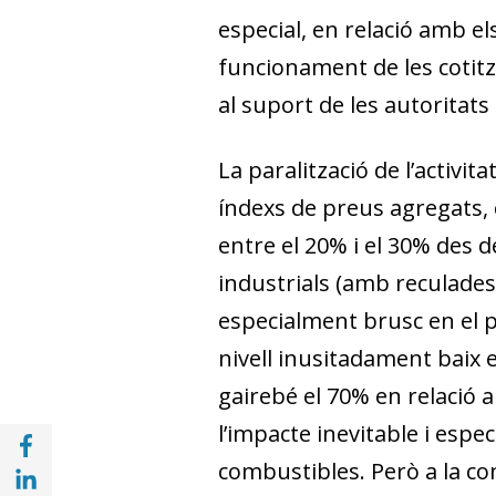
especial, en relació amb e
funcionament de les cotit
al suport de les autoritats
La paralització de l’activi
índexs de preus agregats,
entre el 20% i el 30% des d
industrials (amb reculades
especialment brusc en el pr
nivell inusitadament baix 
gairebé el 70% en relació 
l’impacte inevitable i es
Compartir a Facebook (opens in a new win
Compartir a with Linkedin (opens in a new
combustibles. Però a la co