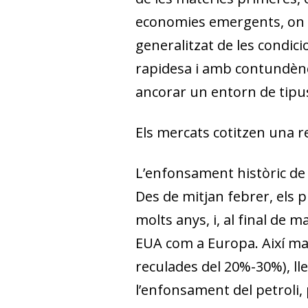
economies emergents, on t
generalitzat de les condic
rapidesa i amb contundència
ancorar un entorn de tipus
Els mercats cotitzen una r
L’enfonsament històric de 
Des de mitjan febrer, els 
molts anys, i, al final de
EUA com a Europa. Així mat
reculades del 20%-30%), lle
l’enfonsament del petroli,