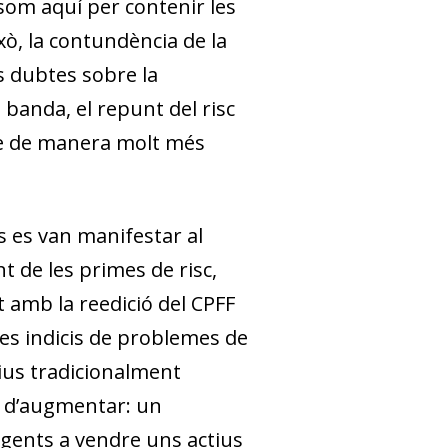
 som aquí per contenir les
ixò, la contundència de la
s dubtes sobre la
a banda, el repunt del risc
que de manera molt més
s es van manifestar al
 de les primes de risc,
 amb la reedició del CPFF
es indicis de problemes de
tius tradicionalment
c d’augmentar: un
agents a vendre uns actius