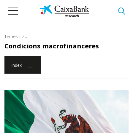
Vés
al
contingut
Temes clau
Condicions macrofinanceres
Índex