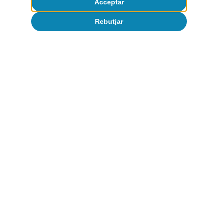
Acceptar
Temes clau
Rebutjar
Condicions macrofinanceres