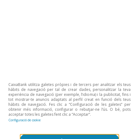
3
Vegeu Lebrand M., Vasishtha, G. i Yilmazkuday, H.
(2023),
«Energy price shocks and current account
balances, evidence from Emerging Market and
Developing Economies»
, World Bank.
4
Vegeu Kohlscheen, E. i Rungcharoenkittul, P. (2025),
«Macroeconomic impact of tariffs and policy
uncertainty»
, BIS Bulletin, 110.
5
Vegeu el Focus
«Una primera valoració de la
vulnerabilitat externa dels emergents»
, a l’IM10/2023.
6
Vegeu FMI,
«World Economic Outlook, October 2025:
Global Economy in Flux, Prospects Remain Dim»
.
CaixaBank utilitza galetes pròpies i de tercers per analitzar els teus
hàbits de navegació per tal de crear dades, personalitzar la teva
7
Vegeu
«Chapter 2: Emerging Markets resilience: Good
experiència de navegació (per exemple, l’idioma) i la publicitat, fins i
tot mostrar-te anuncis adaptats al perfil creat en funció dels teus
luck or Good policies»
, World Economic Outlook, Global
hàbits de navegació. Fes clic a “Configuració de les galetes” per
Economy in Flux, Prospects Remain Dim, octubre del
obtenir més informació, configurar o rebutjar-ne l’ús. O bé, pots
acceptar totes les galetes fent clic a “Acceptar”.
2025.
Configuració de cookie
8
Vegeu la nota al peu 6.