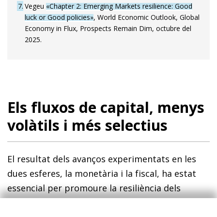
7
Vegeu
«Chapter 2: Emerging Markets resilience: Good
luck or Good policies»
, World Economic Outlook, Global
Economy in Flux, Prospects Remain Dim, octubre del
2025.
Els fluxos de capital, menys
volàtils i més selectius
El resultat dels avanços experimentats en les
dues esferes, la monetària i la fiscal, ha estat
essencial per promoure la resiliència dels
països emergents. Aquesta fortalesa s’ha
reflectit a través d’un dels aspectes clau en