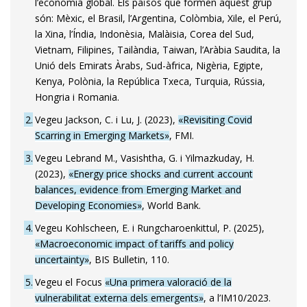
l’economia global. Els països que formen aquest grup
són: Mèxic, el Brasil, l’Argentina, Colòmbia, Xile, el Perú,
la Xina, l’Índia, Indonèsia, Malàisia, Corea del Sud,
Vietnam, Filipines, Tailàndia, Taiwan, l’Aràbia Saudita, la
Unió dels Emirats Àrabs, Sud-àfrica, Nigèria, Egipte,
Kenya, Polònia, la República Txeca, Turquia, Rússia,
Hongria i Romania.
2
Vegeu Jackson, C. i Lu, J. (2023),
«Revisiting Covid
Scarring in Emerging Markets»
, FMI.
3
Vegeu Lebrand M., Vasishtha, G. i Yilmazkuday, H.
(2023),
«Energy price shocks and current account
balances, evidence from Emerging Market and
Developing Economies»
, World Bank.
4
Vegeu Kohlscheen, E. i Rungcharoenkittul, P. (2025),
«Macroeconomic impact of tariffs and policy
uncertainty»
, BIS Bulletin, 110.
5
Vegeu el Focus
«Una primera valoració de la
vulnerabilitat externa dels emergents»
, a l’IM10/2023.